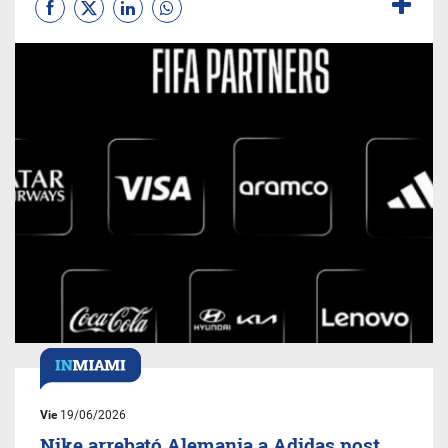
Vie
19/06/2026
Nike arrebató Alemania a Adidas post