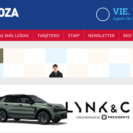
VIE.
Agosto de 
AS MÁS LEÍDAS
TARJETERO
STAFF
NEWSLETTER
RED 