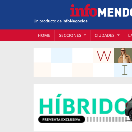
Un producto de
InfoNegocios
HOME
SECCIONES
CIUDADES
L