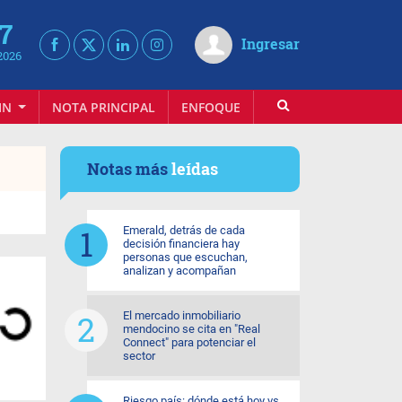
 7
Ingresar
2026
IN
NOTA PRINCIPAL
ENFOQUE
INFOVINO
Notas más
leídas
Emerald, detrás de cada
decisión financiera hay
personas que escuchan,
analizan y acompañan
El mercado inmobiliario
mendocino se cita en "Real
Connect" para potenciar el
sector
Riesgo país: dónde está hoy vs.