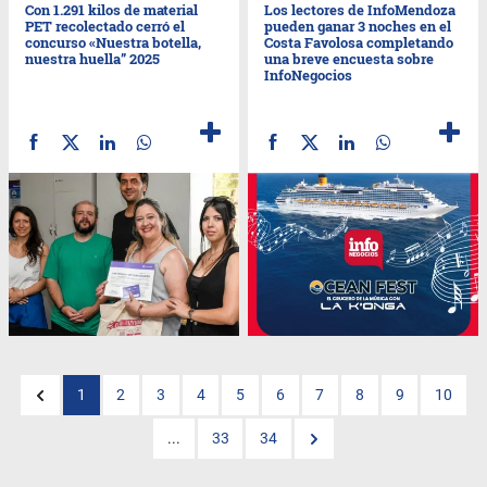
Con 1.291 kilos de material
Los lectores de InfoMendoza
PET recolectado cerró el
pueden ganar 3 noches en el
concurso «Nuestra botella,
Costa Favolosa completando
nuestra huella” 2025
una breve encuesta sobre
InfoNegocios
1
2
3
4
5
6
7
8
9
10
...
33
34