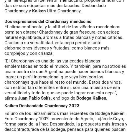
y la fiel expresión del terroir mendocino, propone brindar con
dos de sus etiquetas más destacadas: Desbandado
Chardonnay y
Kaiken
Ultra Chardonnay.
Dos expresiones del Chardonnay mendocino
El clima continental y la altitud de los viñedos mendocinos
permiten obtener Chardonnay de gran frescura, con acidez
natural equilibrada, aromas a frutas blancas y notas cítricas.
Gracias a su versatilidad, esta cepa permite tanto
elaboraciones jóvenes y frutadas, como blancos más
complejos y con crianza.
“El Chardonnay es una de las variedades blancas
emblemáticas en todo el mundo. Y, también, para nosotros es
una muestra de que Argentina puede hacer buenos blancos y
lograr un perfil internacional que vaya bien con los
chardonnays que hace el resto del mundo. Estos dos vinos,
con estilos tan diferentes entre sí, son una muestra de esa
versatilidad y todo lo que se puede lograr con esta cepa”,
afirma
Juan Pablo Solís,
enólogo de
Bodega Kaiken.
Kaiken Desbandado Chardonnay 2023
Es uno de los lanzamientos más recientes de Bodega Kaiken.
Este Chardonnay 100% proveniente de Agrelo, Luján de Cuyo,
forma parte de la línea Desbandado, la propuesta más fresca y
descontracturada de la bodega, pensada para quienes buscan