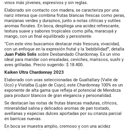
vinos más jóvenes, expresivos y sin reglas.
Elaborado sin contacto con madera, se caracteriza por una
nariz intensa que combina frutas blancas frescas como peras,
manzanas verdes y duraznos, junto a notas cítricas y sutiles
aromas florales. En boca, despliega una acidez refrescante,
textura suave y sabores tropicales como piña, maracuyá y
mango, con un final equilibrado y persistente.
“Con este vino buscamos destacar más frescura, vivacidad,
con un enfoque en la expresión frutal y la ‘bebibilidad’”, detalla
Juan Pablo Solís
sobre Desbandado Chardonnay. Es un vino
ideal para maridar con ensaladas, ceviches, mariscos, sushi y
aves grilladas. Precio sugerido: $ 18.400.
Kaiken Ultra Chardonnay 2023
Elaborado con uvas seleccionadas de Gualtallary (Valle de
Uco) y Vistalba (Luján de Cuyo), este Chardonnay 100% es un
exponente de alta gama que refleja el potencial de Mendoza
para producir blancos de gran elegancia y personalidad.
Se destacan las notas de frutas blancas maduras, cítricos,
mineralidad salina y delicados aromas de pan tostado,
avellanas y especias dulces aportadas por su crianza parcial
en barricas nuevas.
En boca se muestra amplio, cremoso y con una acidez