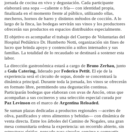
jornada de cocina en vivo y degustación. Cada participante
elaborará una sopa —caliente o fría— con identidad propia,
finalizada en el momento frente al público, utilizando ollas,
mecheros, hornos de barro y distintos métodos de cocción. A lo
largo de la finca, las bodegas servirán sus vinos y los productores
ofrecerán sus productos en espacios distribuidos especialmente.
El objetivo es acompañar el trabajo del Cuerpo de Voluntarias del
Hospital Pediátrico Dr. Humberto Notti, organización sin fines de
lucro que brinda apoyo y contención a niños internados y sus
familias. La totalidad de lo recaudado se destinará a sostener esta
labor.
La dirección gastronómica estará a cargo de
Bruno Zerhau,
junto
a
Gula Catering,
liderado por
Federico Pettit.
El eje de la
experiencia será el circuito de sopas, donde se concentrará la
dinámica principal. Durante toda la jornada, los vinos se ofrecerán
en formato libre, permitiendo una degustación continua.
Participarán bodegas que elaboran con uvas de Ancón, otras que
acompañan a sus cocineros y una selección especial curada por
Paz Levinson
en el marco de
Argentina Reloaded.
Se suman plazas dedicadas a productos regionales —aceites de
oliva, panificados y otros alimentos y bebidas— con dinámica de
venta directa. Entre los árboles del Camino de Nogales, una gran
mesa comunitaria ordena la experiencia: un recorrido abierto, sin
estructuras rígidas, pensado para circular, servirse y compartir.