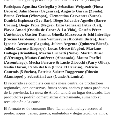
Participan:
Agustina Cerfoglia y Sebastían Weigandt (Finca
Decero), Ailín Rosas (Organyca), Augusto García (Zonda),
Bruno Zerhau (Winespot), Clementina Cervantes (Surco),
Daniela Espinoza (Oye Bar), Diego Salvador Agnello (Barro
Cocina), Diego Tapia (Negre), Enzo González Petra (Cal),
Flavia Amad (Osadía de Crear & La Vida), Gastón Pérez
(Auténtico), Gastón Trama, Ginella Mazzocca & Ichi Interllige
(Cocina Gardenia), Juan Ventureyra (Riccitelli Bistró), Juan
Ignacio Azcárate (Legado), Julieta Argento (Quimera Bistró),
Julieta Caruso (Esqueje), Lucas Olsece (Fogón), Mariano
Gallego (Brindillas), Martín Luchetti (Nube), Martín Russo
(L'Orange), Matías Gutiérrez (Abrasado), Mauro Porfiri
(Assemblage), Mecha Ferraro & Lucio Zibecchi (Pan y Oliva),
Nadia Haron, Pablo del Río (Finca El Paraíso), Patricia
Courtois (5 Suelos), Patricia Suárez Roggerone (Rincón
Atamisque) y Sebastián Juez (Cundo Altamira).
El recorrido se completa con una mesa central de productores
regionales, con conservas, frutos secos, aceites y otros productos
de la provincia. La nuez de Ancón tendrá un lugar destacado. Los
productores podrán comercializar directamente, sumando su
recaudación a la causa.
El formato es de consumo libre. La entrada incluye acceso al
predio, sopas, panes, quesos, embutidos y degustación de vinos,