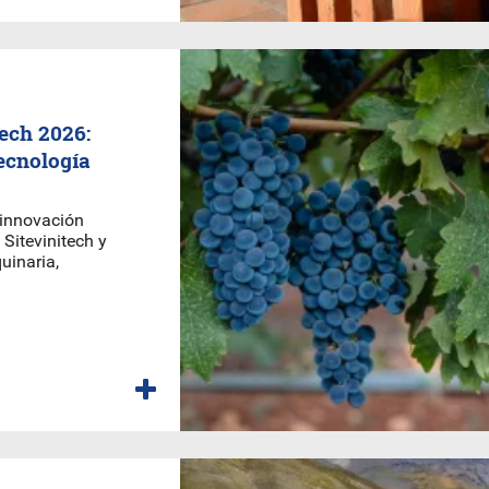
tech 2026:
ecnología
 innovación
 Sitevinitech y
uinaria,