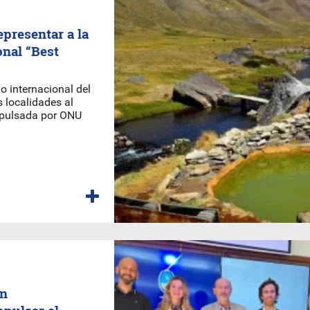
presentar a la
onal “Best
o internacional del
s localidades al
impulsada por ONU
un