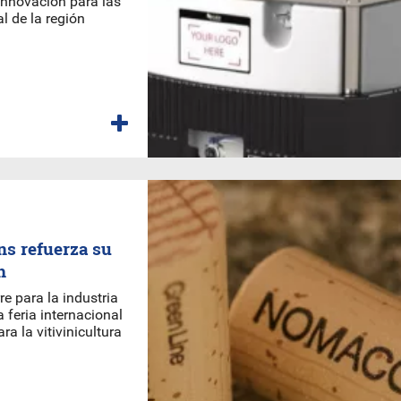
innovación para las
al de la región
ns refuerza su
h
re para la industria
a feria internacional
a la vitivinicultura