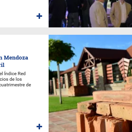
 en Mendoza
il
el Índice Red
cios de los
cuatrimestre de