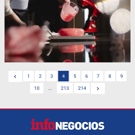
1
2
3
4
5
6
7
8
9
10
...
213
214