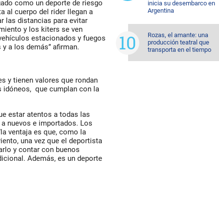
ogado como un deporte de riesgo
inicia su desembarco en
Argentina
 al cuerpo del rider llegan a
 las distancias para evitar
iento y los kiters se ven
Rozas, el amante: una
, vehículos estacionados y fuegos
producción teatral que
 y a los demás” afirman.
transporta en el tiempo
es y tienen valores que rondan
res idóneos, que cumplan con la
ue estar atentos a todas las
s a nuevos e importados. Los
“la ventaja es que, como la
iento, una vez que el deportista
arlo y contar con buenos
adicional. Además, es un deporte