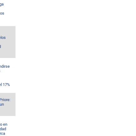
ga
los
los
d
ndirse
$
el 17%
Priore:
 un
o en
idad
rca