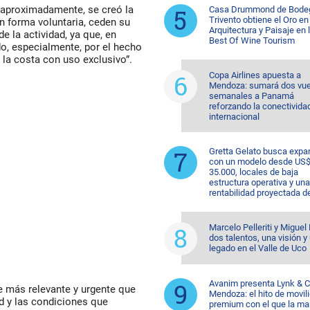
 aproximadamente, se creó la
Casa Drummond de Bode
Trivento obtiene el Oro en
n forma voluntaria, ceden su
Arquitectura y Paisaje en 
e la actividad, ya que, en
Best Of Wine Tourism
ado, especialmente, por el hecho
 la costa con uso exclusivo”.
Copa Airlines apuesta a
Mendoza: sumará dos vue
semanales a Panamá
reforzando la conectivida
internacional
Gretta Gelato busca expa
con un modelo desde US
35.000, locales de baja
estructura operativa y una
rentabilidad proyectada d
Marcelo Pelleriti y Miguel 
dos talentos, una visión y
legado en el Valle de Uco
Avanim presenta Lynk & C
e más relevante y urgente que
Mendoza: el hito de movil
ad y las condiciones que
premium con el que la ma