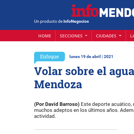
Un producto de
InfoNegocios
HOME
SECCIONES
CIUDADES
L
Enfoque
lunes 19 de abril | 2021
Volar sobre el agua
Mendoza
(Por David Barroso)
Este deporte acuático, 
muchos adeptos en los últimos años. Ademá
actividad.