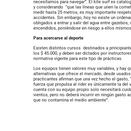
necesitamos para navegar”. El kite surf es catal
y considerando “que las líneas que unen la cometa
medir hasta 25 metros, es muy importante respetar
accidentes. Sin embargo, hoy no existe un ordenam
obligados a entrar y salir del agua entre gazebos
encendidos, poniéndose en riesgo a ellos mismos
Para acercarse al deporte
Existen distintos cursos destinados a principiant
los $ 45.000, y deben ser dictados por instructo
normativa vigente para este tipo de prácticas.
Los equipos tienen valores muy variables, y hay q
alternativas que ofrece el mercado, desde usado
practicantes afirman que una vez hecho el gasto, 
fuerza que propulsa al rider es únicamente la del v
cuenta con su equipo propio solo necesitará cuid
vientos, pero no deberá incurrir en ningún gasto 
que no contamina el medio ambiente”.