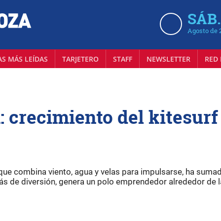
SÁB.
Agosto de 
AS MÁS LEÍDAS
TARJETERO
STAFF
NEWSLETTER
RED 
: crecimiento del kitesurf
que combina viento, agua y velas para impulsarse, ha suma
s de diversión, genera un polo emprendedor alrededor de l