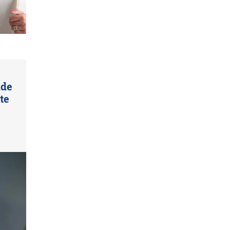
nde
te