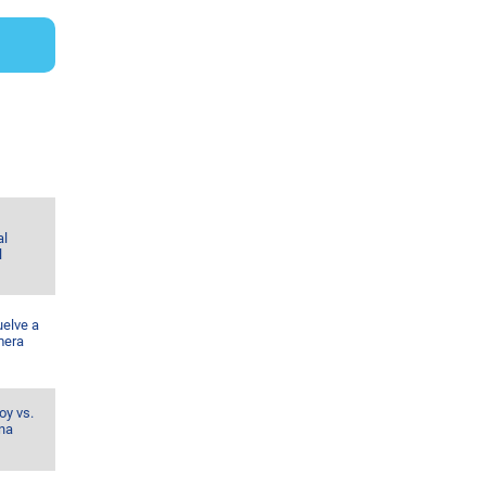
al
l
uelve a
mera
oy vs.
ina