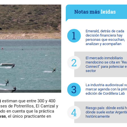
Notas más
leídas
Emerald, detrás de cada
decisión financiera hay
personas que escuchan,
analizan y acompañan
El mercado inmobiliario
mendocino se cita en "Re
Connect" para potenciar e
sector
La industria audiovisual v
marcar agenda con la pri
edición de Cordillera Lab
)
estiman que entre 300 y 400
s de Potrerillos, El Carrizal y
Riesgo país: dónde está h
ndo en cuenta que la práctica
dónde suele estar Argent
vas
, el único practicante en
históricamente