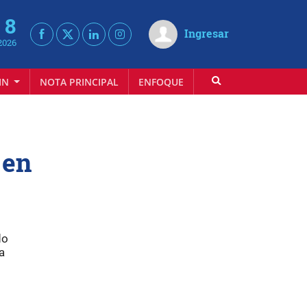
 8
Ingresar
2026
IN
NOTA PRINCIPAL
ENFOQUE
INFOVINO
 en
do
a