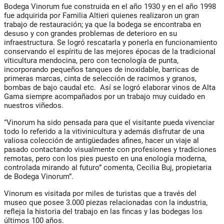
Bodega Vinorum fue construida en el año 1930 y en el año 1998
fue adquirida por Familia Altieri quienes realizaron un gran
trabajo de restauración; ya que la bodega se encontraba en
desuso y con grandes problemas de deterioro en su
infraestructura. Se logró rescatarla y ponerla en funcionamiento
conservando el espíritu de las mejores épocas de la tradicional
viticultura mendocina, pero con tecnología de punta,
incorporando pequeños tanques de inoxidable, barricas de
primeras marcas, cinta de selección de racimos y granos,
bombas de bajo caudal etc. Así se logró elaborar vinos de Alta
Gama siempre acompañados por un trabajo muy cuidado en
nuestros viñedos.
“Vinorum ha sido pensada para que el visitante pueda vivenciar
todo lo referido a la vitivinicultura y además disfrutar de una
valiosa colección de antigüedades afines, hacer un viaje al
pasado contactando visualmente con profesiones y tradiciones
remotas, pero con los pies puesto en una enología moderna,
controlada mirando al futuro” comenta, Cecilia Buj, propietaria
de Bodega Vinorum”.
Vinorum es visitada por miles de turistas que a través del
museo que posee 3.000 piezas relacionadas con la industria,
refleja la historia del trabajo en las fincas y las bodegas los
últimos 100 años.