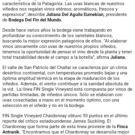
característica de la Patagonia. Las uvas blancas de nuestros
viñedos nos regalan vinos etéreos, aromáticos, frescos y
expresivos”, describe
Juliana Del Aguila Eurnekian,
presidente
de
Bodega Del Fin del Mundo.
Desde hace varios años la bodega viene trabajando en
profundizar su conocimiento de los varietales blancos,
buscando la mejor expresión patagónica de ellos. “Al elaborar
vinos únicamente con uvas de nuestros propios viñedos,
tenemos la oportunidad de pensar el vino desde la planta y tener
total trazabilidad desde el campo a la botella”, afirma
Juliana.
El valle de San Patricio del Chañar se caracteriza por un clima
desértico continental, con temperaturas promedio bajas y una
óptima amplitud térmica en la etapa de maduración de los
viñedos. Además, el viento contribuye a la sanidad absoluta de
la vid. La línea FIN Single Vineyard está compuesta por vinos de
partidas limitadas, de viñedos únicos. Sólo se elaboran con
uvas cosechadas a mano en el momento óptimo, con una
selección en el viñedo y no en la bodega.
FIN Single Vineyard Chardonnay obtuvo 93 puntos en el último
reporte del crítico estadounidense James Suckling. El
Chardonnay que forma parte de esta línea proviene de la
Finca
Antranik.
“Encontramos que el Chardonnay se desarrolla mejor