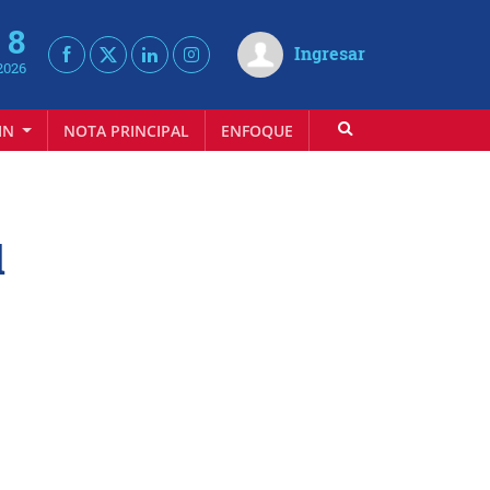
 8
Ingresar
2026
IN
NOTA PRINCIPAL
ENFOQUE
INFOVINO
l