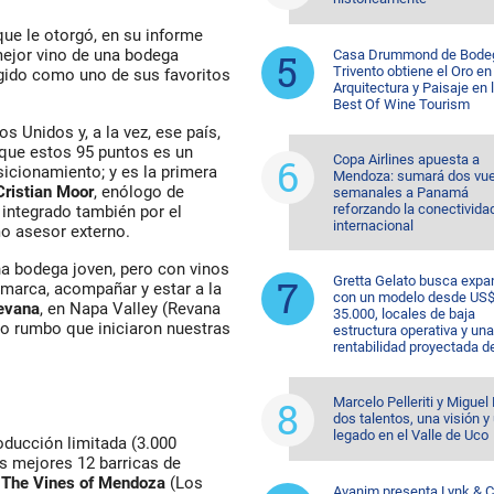
que le otorgó, en su informe
ejor vino de una bodega
Casa Drummond de Bode
Trivento obtiene el Oro en
egido como uno de sus favoritos
Arquitectura y Paisaje en 
Best Of Wine Tourism
 Unidos y, a la vez, ese país,
 que estos 95 puntos es un
Copa Airlines apuesta a
icionamiento; y es la primera
Mendoza: sumará dos vue
Cristian Moor
, enólogo de
semanales a Panamá
reforzando la conectivida
 integrado también por el
internacional
o asesor externo.
a bodega joven, pero con vinos
Gretta Gelato busca expa
 marca, acompañar y estar a la
con un modelo desde US
evana
, en Napa Valley (Revana
35.000, locales de baja
o rumbo que iniciaron nuestras
estructura operativa y una
rentabilidad proyectada d
Marcelo Pelleriti y Miguel 
dos talentos, una visión y
legado en el Valle de Uco
oducción limitada (3.000
las mejores 12 barricas de
e
The Vines of Mendoza
(Los
Avanim presenta Lynk & C