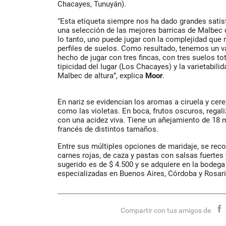
Chacayes, Tunuyán).
“Esta etiqueta siempre nos ha dado grandes satis
una selección de las mejores barricas de Malbec
lo tanto, uno puede jugar con la complejidad que 
perfiles de suelos. Como resultado, tenemos un va
hecho de jugar con tres fincas, con tres suelos tot
tipicidad del lugar (Los Chacayes) y la varietabil
Malbec de altura”, explica
Moor
.
En nariz se evidencian los aromas a ciruela y cere
como las violetas. En boca, frutos oscuros, regaliz
con una acidez viva. Tiene un añejamiento de 18 
francés de distintos tamaños.
Entre sus múltiples opciones de maridaje, se re
carnes rojas, de caza y pastas con salsas fuertes
sugerido es de $ 4.500 y se adquiere en la bodeg
especializadas en Buenos Aires, Córdoba y Rosari
Compartir con tus amigos de