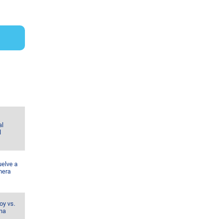
al
l
uelve a
mera
oy vs.
ina