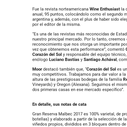
Fue la revista norteamericana
Wine Enthusiast
la 
anual, 95 puntos, colocándolo como el segundo m
argentina y, además, con el plus de haber sido el
por el editor de la misma.
“Es una de las revistas más reconocidas de Estados
nuestro principal mercado. Por lo tanto, creemos
reconocimiento que nos otorga un importante pos
vez que obtenemos esta performance”, comentó
Corazón del Sol
y responsable del equipo técnico,
enólogo
Luciano Bastías
y
Santiago Achával
, com
Moor
destacó también que, “
Corazón del Sol
es un
muy competitivos. Trabajamos para dar valor a la
altura de las prestigiosas bodegas de la familia
R
Vineyards) y Oregon (Alexana). Seguimos el mism
dos primeras casas en ese mercado específico”.
En detalle, sus notas de cata
Gran Reserva Malbec 2017 es 100% varietal, de pr
botellas) y elaborado a partir de la selección de 
viñedos propios, divididos en 3 bloques dentro d