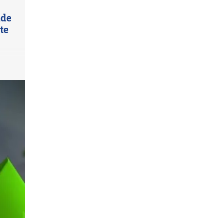
nde
te