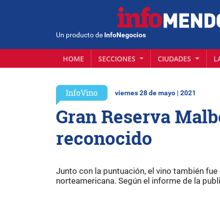
Un producto de
InfoNegocios
HOME
SECCIONES
CIUDADES
L
InfoVino
viernes 28 de mayo | 2021
Gran Reserva Malbe
reconocido
Junto con la puntuación, el vino también fue
norteamericana. Según el informe de la publi