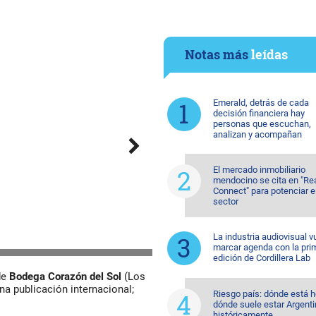
Notas más
leídas
Emerald, detrás de cada
decisión financiera hay
personas que escuchan,
analizan y acompañan
El mercado inmobiliario
mendocino se cita en "Re
Connect" para potenciar e
sector
La industria audiovisual v
marcar agenda con la pri
edición de Cordillera Lab
de
Bodega Corazón del Sol
(Los
a publicación internacional;
Riesgo país: dónde está h
dónde suele estar Argent
históricamente