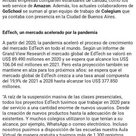
Ambas empresas comparten estándares de calidad, como los
web service de
Amazon
. Además, los actuales colaboradores de
GoSchool
se suman al gran equipo de trabajo de
Colegium
que
ya contaba con presencia en la Ciudad de Buenos Aires.
EdTech, un mercado acelerado por la pandemia
A partir del 2020, la pandemia aceleró el proceso de crecimiento
del mercado EdTech en todo el mundo. Según un informe de
Grand View Research el mercado global de EdTech se valoró en
US$ 89.490 millones en 2020 y se espera que alcance los US$
106.04 mil millones en 2021. Pero esta proyección también se
mantiene en alza para los próximos años: se espera que el
mercado global de EdTech crezca a una tasa anual compuesta
del 19,9% de 2021 a 2028 hasta alcanzar los US$ 377.850
millones.
“A raíz de la suspensión masiva de las clases presenciales,
todos los proyectos EdTech tuvimos que trabajar en 2020 para
dar servicio a una cantidad enorme de nuevos usuarios. Desde
la creación de nuevos productos hasta la adecuación de los
existentes. Y muchos colegios utilizaron lo que tenían a su
alcance, por ejemplo, WhatsApp o correo electrónico. Incluso
nosotros pusimos a disposición de las escuelas nuestra Aula
Virtual de manera gratuita y tuvimos más de 1.300 registros.