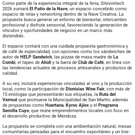
Como parte de la experiencia integral de la feria, Sitevinitech
2026 sumará
El Patio de la Nave
, un espacio concebido como
espacio de relax y networking dentro de la Nave Creativa. La
propuesta busca generar un entorno de bienestar, intercambio
profesional y disfrute sensorial, favoreciendo la generación de
vínculos y oportunidades de negocio en un marco más
distendido.
El espacio contará con una cuidada propuesta gastronómica y
de café de especialidad, con opciones como los sándwiches de
autor de
HELP Sandwich
, las pizzas de masa madre de
La
Combi
, el tapeo de
Alioli
y la barra de
Club de Café
, en línea con
las tendencias actuales de procesos artesanales y productos de
calidad.
A su vez, incluirá experiencias vinculadas al vino y la producción
local, como la participación de
Dionisias Wine Fair
, con más de
15 enólogas que poresentarán sus etiquetas, la
Ruta del
Vermut
que promueve la Municipalidad de San Martín, además
de propuestas como
Huertana
,
Kyros Ajíes
y el
Programa
Semilla Cuyo
, que reúne emprendimientos locales con foco en
el desarrollo productivo de Mendoza.
La propuesta se completa con una ambientación natural, mesas
comunitarias pensadas para el encuentro espontáneo y un line-