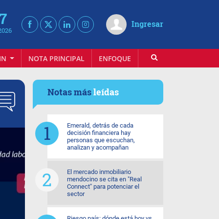
 7
Ingresar
2026
IN
NOTA PRINCIPAL
ENFOQUE
INFOVINO
Notas más
leídas
Emerald, detrás de cada
decisión financiera hay
personas que escuchan,
analizan y acompañan
El mercado inmobiliario
mendocino se cita en "Real
Connect" para potenciar el
sector
Riesgo país: dónde está hoy vs.