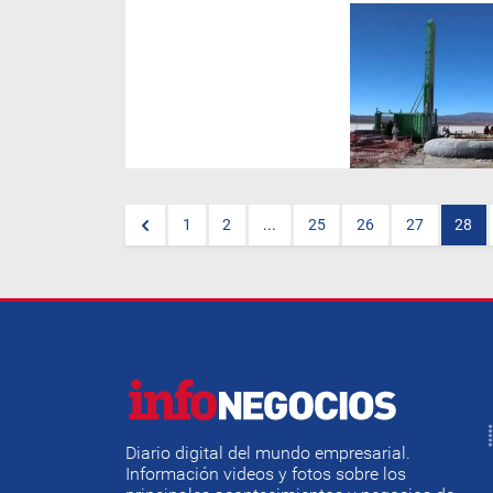
La industria global del litio
está ansiosa por la puesta en
marcha de nuevos proyectos.
Argentina -específicamente
Catamarca, Salta y Jujuy-
serán el epicentro de esa
demanda.
1
2
...
25
26
27
28
Diario digital del mundo empresarial.
Información videos y fotos sobre los