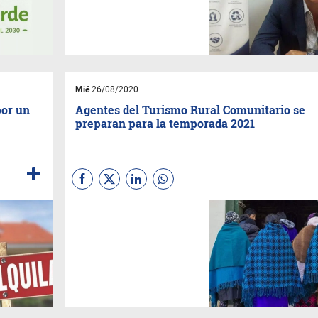
suma una gran inestabilidad
política y financiera.
Mié
26/08/2020
por un
Agentes del Turismo Rural Comunitario se
preparan para la temporada 2021
Los prestadores de TRC
jujeños formaron un equipo, y
juntos trabajan en nuevas
herramientas para un 2021
lleno de posibilidades y
nuevas experiencias
turísticas.