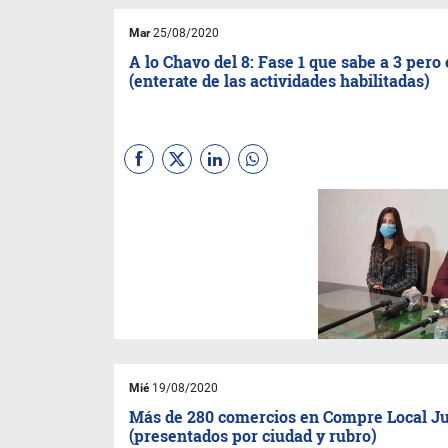
Mar
25/08/2020
A lo Chavo del 8: Fase 1 que sabe a 3 pero 
(enterate de las actividades habilitadas)
El ministro de Desarrollo
Económico y Producción,
Exequiel Lello Ivacevich
,
brindó una conferencia de
prensa donde despejó
inquietudes: los detalles de
una Fase 1 blanda.
Mié
19/08/2020
Más de 280 comercios en Compre Local J
(presentados por ciudad y rubro)