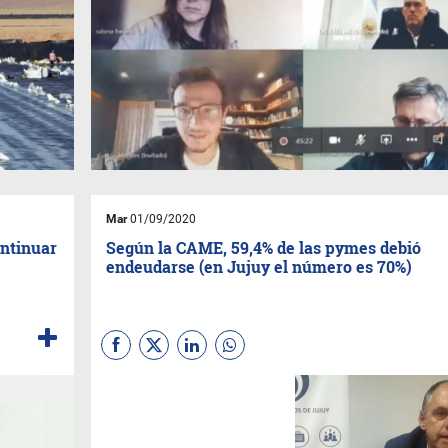
Mar
01/09/2020
ontinuar
Según la CAME, 59,4% de las pymes debió
endeudarse (en Jujuy el número es 70%)
La encuesta fue para
dimensionar los efectos de la
pandemia en el entramado
pyme nacional. En Jujuy se