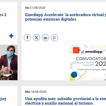
Vie
21/08/2020
es 2
Emediapp Accelerate: la aceleradora virtual 
potenciar emisoras digitales
Emediapp Accelerate
, la
nueva propuesta que surge
con el objetivo de capacitar y
asesorar a todo emprendedor
que esté incursionando en el
mundo radial.
Mar
18/08/2020
ujuy
Una ayudita más: subsidio provincial a la en
eléctrica y auxilio nacional al turismo