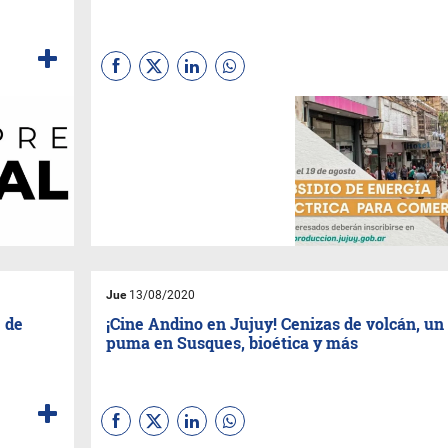
La Secretaría de Energía
trabaja para el subsidio a
jardines infantiles, salones y
escuelas, ahora el Ministerio
de Desarrollo Económico y
Producción también convocó
a comercios a inscribirse.
Jue
13/08/2020
e de
¡Cine Andino en Jujuy! Cenizas de volcán, un
puma en Susques, bioética y más