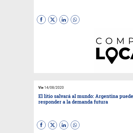
Compre Local Jujuy
es la
plataforma de comercio
electrónico gratuita para
conectar negocios jujeños con
clientes.
Vie
14/08/2020
El litio salvará al mundo: Argentina pued
responder a la demanda futura