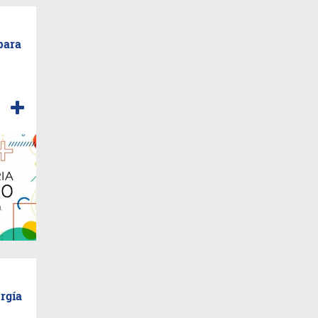
para
ergía