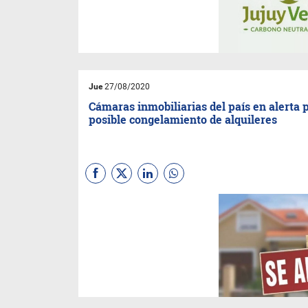
que permitan fortalecer el Plan
de Respuesta Provincial frente
al cambio climático.
Jue
27/08/2020
Cámaras inmobiliarias del país en alerta 
posible congelamiento de alquileres
El
Colegio de Martilleros de
Jujuy
se suma al
CoFeCi
con
respecto a las recientes
noticias que ponen en agenda
un posible congelamiento de
alquileres hasta marzo 2021.