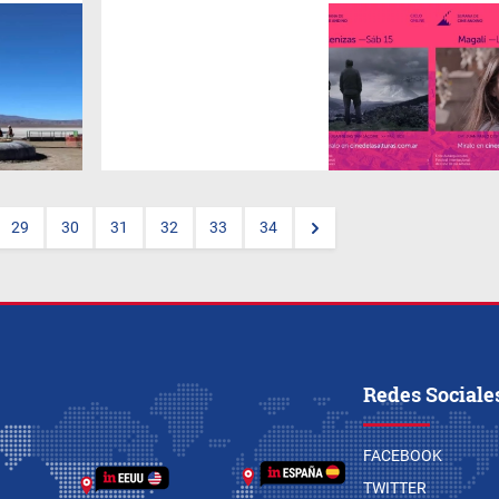
La
Semana del Cine Andino
es
la muestra itinerante de
largometrajes de ficción que
recorre los países andinos.
Este año será online y estará
disponible desde el sábado.
29
30
31
32
33
34
Redes Sociale
FACEBOOK
TWITTER