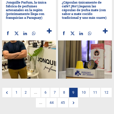
Jonquille Parfum, la única
¿Cápsulas únicamente de
fábrica de perfumes
café? ¡No! Llegaron las
artesanales en la región
cápsulas de yerba mate (con
(próximamente llega con
sabor a mate cocido
franquicias a Paraguay)
tradicional y uno más suave)
1
2
...
6
7
8
9
10
11
12
...
44
45