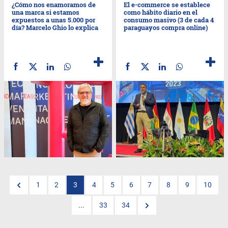
¿Cómo nos enamoramos de
El e-commerce se establece
una marca si estamos
como hábito diario en el
expuestos a unas 5.000 por
consumo masivo (3 de cada 4
día? Marcelo Ghio lo explica
paraguayos compra online)
1
2
3
4
5
6
7
8
9
10
...
33
34