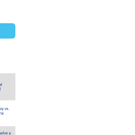
al
l
oy vs.
ina
uelve a