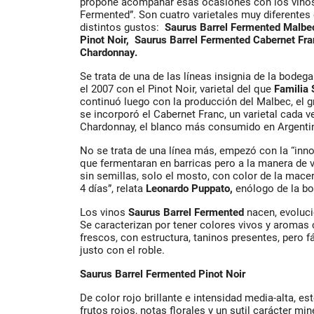
propone acompañar esas ocasiones con los vinos 
Fermented”. Son cuatro varietales muy diferentes e
distintos gustos:
Saurus Barrel Fermented Malbe
Pinot Noir, Saurus Barrel Fermented Cabernet Fr
Chardonnay.
Se trata de una de las líneas insignia de la bod
el 2007 con el Pinot Noir, varietal del que
Familia 
continuó luego con la producción del Malbec, el g
se incorporó el Cabernet Franc, un varietal cada v
Chardonnay, el blanco más consumido en Argent
No se trata de una línea más, empezó con la “inno
que fermentaran en barricas pero a la manera de v
sin semillas, solo el mosto, con color de la macer
4 días”, relata
Leonardo Puppato,
enólogo de la b
Los vinos
Saurus Barrel Fermented
nacen, evoluci
Se caracterizan por tener colores vivos y aromas 
frescos, con estructura, taninos presentes, pero fá
justo con el roble.
Saurus Barrel Fermented Pinot Noir
De color rojo brillante e intensidad media-alta, e
frutos rojos, notas florales y un sutil carácter mi