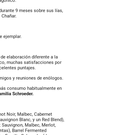
tagónico.
durante 9 meses sobre sus lías,
l Chañar.
e ejemplar.
de elaboración diferente a la
ico, muchas satisfacciones por
xcelentes puntajes.
 amigos y reuniones de enólogos.
 más consumo habitualmente en
milia Schroeder.
not Noir, Malbec, Cabernet
auvignon Blanc, y un Red Blend),
t Sauvignon, Malbec, Merlot,
ntas), Barrel Fermented