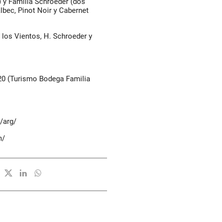
) y Familia Schroeder (dos
lbec, Pinot Noir y Cabernet
los Vientos, H. Schroeder y
20 (Turismo Bodega Familia
/arg/
m/