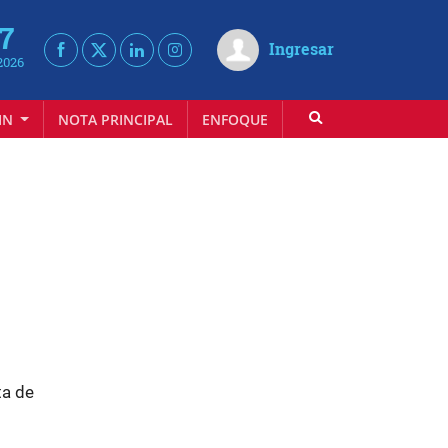
 7
Ingresar
2026
IN
NOTA PRINCIPAL
ENFOQUE
INFOVINO
ta de