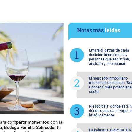
Notas más
leídas
Emerald, detrás de cada
decisión financiera hay
personas que escuchan,
analizan y acompañan
El mercado inmobiliario
mendocino se cita en "Re
Connect" para potenciar e
sector
Riesgo país: dónde está h
dónde suele estar Argent
históricamente
para compartir momentos con la
na,
Bodega Familia Schroeder
te
La industria audiovisual v