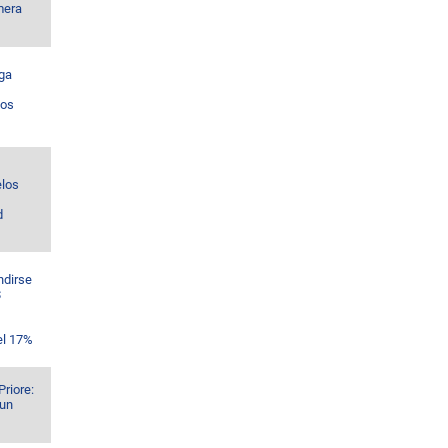
mera
ga
los
los
d
ndirse
$
el 17%
Priore:
 un