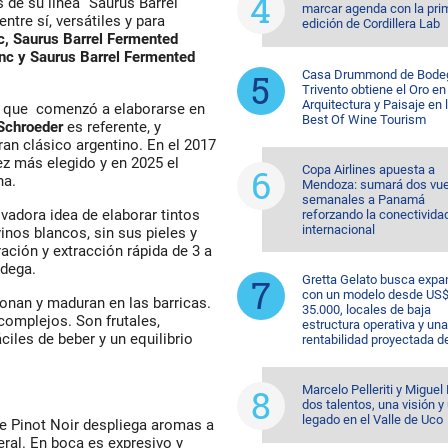
de su línea “Saurus Barrel
marcar agenda con la pri
ntre sí, versátiles y para
edición de Cordillera Lab
c, Saurus Barrel Fermented
anc y Saurus Barrel Fermented
Casa Drummond de Bode
Trivento obtiene el Oro en
Arquitectura y Paisaje en 
ega que comenzó a elaborarse en
Best Of Wine Tourism
Schroeder
es referente, y
ran clásico argentino. En el 2017
ez más elegido y en 2025 el
Copa Airlines apuesta a
ina.
Mendoza: sumará dos vue
semanales a Panamá
vadora idea de elaborar tintos
reforzando la conectivida
internacional
inos blancos, sin sus pieles y
ación y extracción rápida de 3 a
odega.
Gretta Gelato busca expa
con un modelo desde US
onan y maduran en las barricas.
35.000, locales de baja
complejos. Son frutales,
estructura operativa y una
ciles de beber y un equilibrio
rentabilidad proyectada d
Marcelo Pelleriti y Miguel 
dos talentos, una visión y
legado en el Valle de Uco
ste Pinot Noir despliega aromas a
neral. En boca es expresivo y