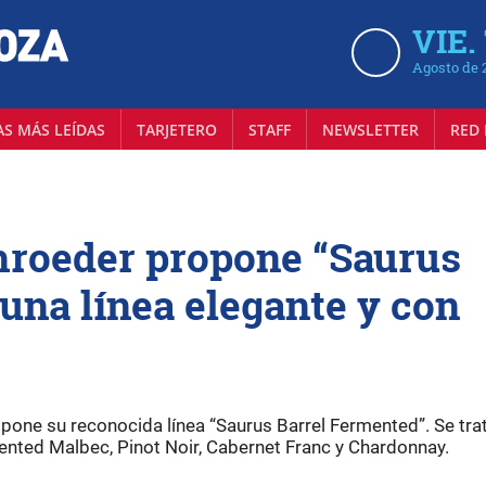
VIE.
Agosto de 
AS MÁS LEÍDAS
TARJETERO
STAFF
NEWSLETTER
RED 
hroeder propone “Saurus
una línea elegante y con
pone su reconocida línea “Saurus Barrel Fermented”. Se tra
mented Malbec, Pinot Noir, Cabernet Franc y Chardonnay.