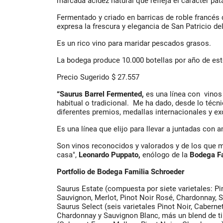
marcada acidez natural que refleja el carácter pa
Fermentado y criado en barricas de roble francés 
expresa la frescura y elegancia de San Patricio de
Es un rico vino para maridar pescados grasos.
La bodega produce 10.000 botellas por año de est
Precio Sugerido $ 27.557
“Saurus Barrel Fermented,
es una línea con vinos 
habitual o tradicional. Me ha dado, desde lo técn
diferentes premios, medallas internacionales y e
Es una línea que elijo para llevar a juntadas con
Son vinos reconocidos y valorados y de los que
casa",
Leonardo Puppato,
enólogo de la
Bodega Fa
Portfolio de Bodega Familia Schroeder
Saurus Estate (compuesta por siete varietales: Pi
Sauvignon, Merlot, Pinot Noir Rosé, Chardonnay, S
Saurus Select (seis varietales Pinot Noir, Caberne
Chardonnay y Sauvignon Blanc, más un blend de ti