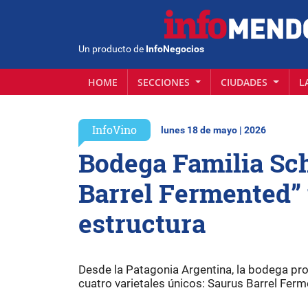
Un producto de
InfoNegocios
HOME
SECCIONES
CIUDADES
L
InfoVino
lunes 18 de mayo | 2026
Bodega Familia Sc
Barrel Fermented” 
estructura
Desde la Patagonia Argentina, la bodega pro
cuatro varietales únicos: Saurus Barrel Fer