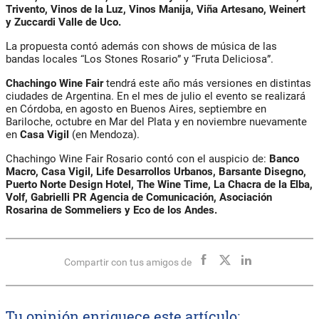
Trivento, Vinos de la Luz, Vinos Manija, Viña Artesano, Weinert
y Zuccardi Valle de Uco.
La propuesta contó además con shows de música de las
bandas locales “Los Stones Rosario” y “Fruta Deliciosa”.
Chachingo
Wine
Fair
tendrá este año más versiones en distintas
ciudades de Argentina. En el mes de julio el evento se realizará
en Córdoba, en agosto en Buenos Aires, septiembre en
Bariloche, octubre en Mar del Plata y en noviembre nuevamente
en
Casa Vigil
(en Mendoza).
Chachingo Wine Fair Rosario
contó con el auspicio de:
Banco
Macro, Casa Vigil, Life Desarrollos Urbanos, Barsante Disegno,
Puerto Norte Design Hotel, The Wine Time, La Chacra de la Elba,
Volf, Gabrielli PR Agencia de Comunicación, Asociación
Rosarina de Sommeliers y Eco de los Andes.
Compartir con tus amigos de
Tu opinión enriquece este artículo: