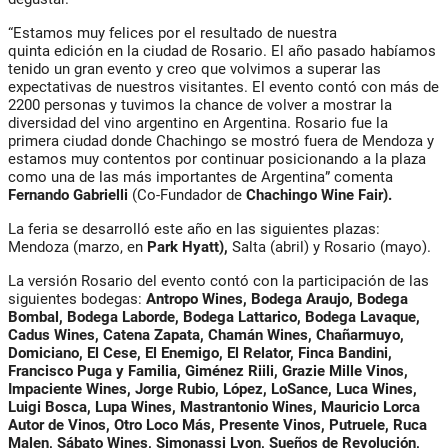
“Estamos muy felices por el resultado de nuestra
quinta edición en la ciudad de Rosario. El año pasado habíamos
tenido un gran evento y creo que volvimos a superar las
expectativas de nuestros visitantes. El evento contó con más de
2200 personas y tuvimos la chance de volver a mostrar la
diversidad del vino argentino en Argentina. Rosario fue la
primera ciudad donde Chachingo se mostró fuera de Mendoza y
estamos muy contentos por continuar posicionando a la plaza
como una de las más importantes de Argentina” comenta
Fernando Gabrielli
(Co-Fundador de
Chachingo
Wine Fair).
La feria se desarrolló este año en las siguientes plazas:
Mendoza (marzo, en
Park Hyatt),
Salta (abril) y Rosario (mayo).
La versión Rosario del evento contó con la participación de las
siguientes bodegas:
Antropo Wines, Bodega Araujo, Bodega
Bombal, Bodega Laborde, Bodega Lattarico, Bodega Lavaque,
Cadus Wines, Catena Zapata, Chamán Wines, Chañarmuyo,
Domiciano, El Cese, El Enemigo, El Relator, Finca Bandini,
Francisco Puga y Familia, Giménez Riili, Grazie Mille Vinos,
Impaciente Wines, Jorge Rubio, López, LoSance, Luca Wines,
Luigi Bosca, Lupa Wines, Mastrantonio Wines, Mauricio Lorca
Autor de Vinos, Otro Loco Más, Presente Vinos, Putruele, Ruca
Malen, Sábato Wines, Simonassi Lyon, Sueños de Revolución,