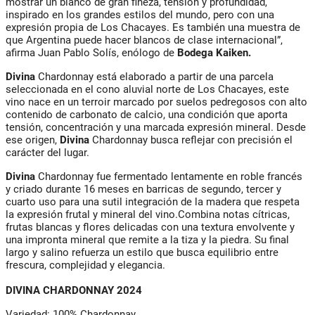
mostrar un blanco de gran fineza, tensión y profundidad,
inspirado en los grandes estilos del mundo, pero con una
expresión propia de Los Chacayes. Es también una muestra de
que Argentina puede hacer blancos de clase internacional”,
afirma Juan Pablo Solís, enólogo de
Bodega Kaiken.
Divina
Chardonnay está elaborado a partir de una parcela
seleccionada en el cono aluvial norte de Los Chacayes, este
vino nace en un terroir marcado por suelos pedregosos con alto
contenido de carbonato de calcio, una condición que aporta
tensión, concentración y una marcada expresión mineral. Desde
ese origen,
Divina
Chardonnay busca reflejar con precisión el
carácter del lugar.
Divina
Chardonnay fue fermentado lentamente en roble francés
y criado durante 16 meses en barricas de segundo, tercer y
cuarto uso para una sutil integración de la madera que respeta
la expresión frutal y mineral del vino.Combina notas cítricas,
frutas blancas y flores delicadas con una textura envolvente y
una impronta mineral que remite a la tiza y la piedra. Su final
largo y salino refuerza un estilo que busca equilibrio entre
frescura, complejidad y elegancia.
DIVINA CHARDONNAY 2024
Variedad: 100% Chardonnay