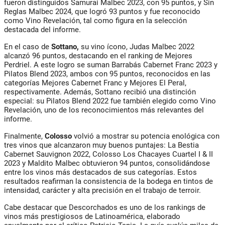
fueron distinguidos Samurai Malbec 2023, con 95 puntos, y Sin
Reglas Malbec 2024, que logró 93 puntos y fue reconocido
como Vino Revelación, tal como figura en la selección
destacada del informe.
En el caso de
Sottano,
su vino ícono, Judas Malbec 2022
alcanzó 96 puntos, destacando en el ranking de Mejores
Perdriel. A este logro se suman Barrabás Cabernet Franc 2023 y
Pilatos Blend 2023, ambos con 95 puntos, reconocidos en las
categorías Mejores Cabernet Franc y Mejores El Peral,
respectivamente. Además, Sottano recibió una distinción
especial: su Pilatos Blend 2022 fue también elegido como Vino
Revelación, uno de los reconocimientos más relevantes del
informe.
Finalmente,
Colosso
volvió a mostrar su potencia enológica con
tres vinos que alcanzaron muy buenos puntajes: La Bestia
Cabernet Sauvignon 2022, Colosso Los Chacayes Cuartel I & II
2023 y Maldito Malbec obtuvieron 94 puntos, consolidándose
entre los vinos más destacados de sus categorías. Estos
resultados reafirman la consistencia de la bodega en tintos de
intensidad, carácter y alta precisión en el trabajo de terroir.
Cabe destacar que Descorchados es uno de los rankings de
vinos más prestigiosos de Latinoamérica, elaborado