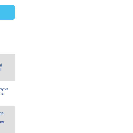
al
l
oy vs.
ina
ga
los