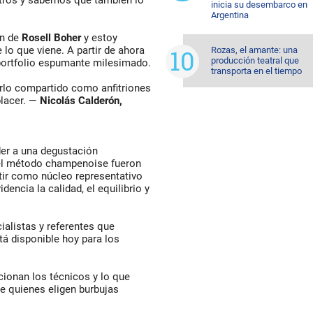
tros y sabemos que también lo
inicia su desembarco en
Argentina
ón de
Rosell Boher
y estoy
lo que viene. A partir de ahora
Rozas, el amante: una
producción teatral que
portfolio espumante milesimado.
transporta en el tiempo
erlo compartido como anfitriones
placer. —
Nicolás Calderón,
der a una degustación
el método champenoise fueron
tir como núcleo representativo
dencia la calidad, el equilibrio y
alistas y referentes que
tá disponible hoy para los
cionan los técnicos y lo que
de quienes eligen burbujas