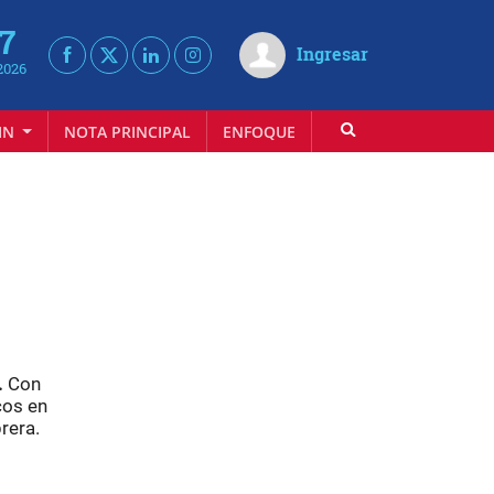
 7
Ingresar
2026
IN
NOTA PRINCIPAL
ENFOQUE
INFOVINO
.
Con
cos en
rera.