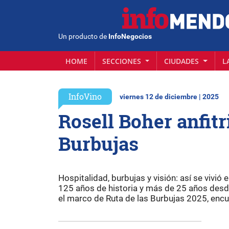
Un producto de
InfoNegocios
HOME
SECCIONES
CIUDADES
L
InfoVino
viernes 12 de diciembre | 2025
Rosell Boher anfitr
Burbujas
Hospitalidad, burbujas y visión: así se vivió
125 años de historia y más de 25 años desd
el marco de Ruta de las Burbujas 2025, enc