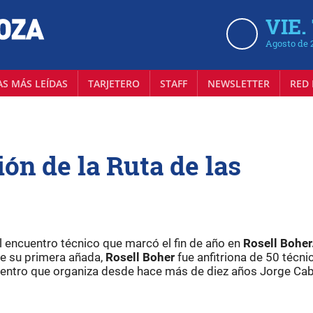
VIE.
Agosto de 
AS MÁS LEÍDAS
TARJETERO
STAFF
NEWSLETTER
RED 
ión de la Ruta de las
 el encuentro técnico que marcó el fin de año en
Rosell Boher
e su primera añada,
Rosell Boher
fue anfitriona de 50 técni
uentro que organiza desde hace más de diez años Jorge Cab