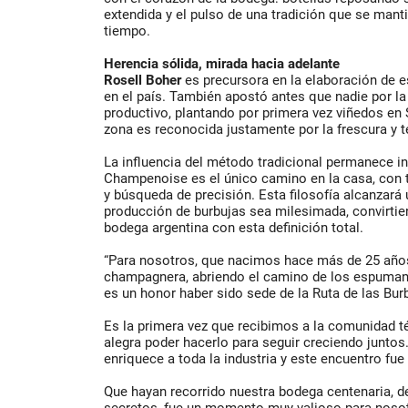
extendida y el pulso de una tradición que se mantie
tiempo.
Herencia sólida, mirada hacia adelante
Rosell Boher
es precursora en la elaboración de 
en el país. También apostó antes que nadie por la
productivo, plantando por primera vez viñedos en 
zona es reconocida justamente por la frescura y t
La influencia del método tradicional permanece int
Champenoise es el único camino en la casa, con
y búsqueda de precisión. Esta filosofía alcanzará 
producción de burbujas sea milesimada, convirtie
bodega argentina con esta definición total.
“Para nosotros, que nacimos hace más de 25 añ
champagnera, abriendo el camino de los espumant
es un honor haber sido sede de la Ruta de las Bur
Es la primera vez que recibimos a la comunidad t
alegra poder hacerlo para seguir creciendo juntos
enriquece a toda la industria y este encuentro fue
Que hayan recorrido nuestra bodega centenaria, d