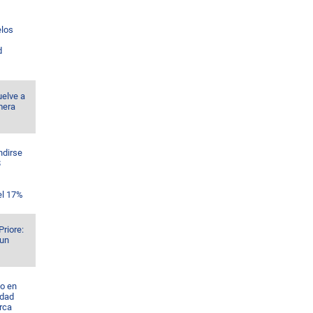
los
d
uelve a
mera
ndirse
$
el 17%
Priore:
 un
o en
idad
rca