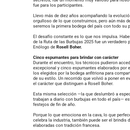
secretos, fue un momento muy valioso para noso
fue para los participantes.
Llevo más de diez años acompañando la evoluci
orgulloso de lo que construimos, pero aún más de 
seremos la primera bodega del país con todo su 
El desafío constante es lo que nos impulsa. Hab
de la Ruta de las Burbujas 2025 fue un verdadero 
Enólogo de
Rosell Boher.
Cinco espumantes para brindar con carácter
Durante el encuentro, los técnicos pudieron acce
excepcional y cinco espumantes elaborados por 
los elegidos por la bodega anfitriona para compar
de su estilo. Un recorrido que volvió a poner en evi
el carácter que distinguen a Rosell Boher.
Esta misma selección —la que deslumbró a especi
trabajan a diario con burbujas en todo el país— es
festejos de fin de año.
Porque lo que emociona en la cava, lo que perfec
celebra la industria, también puede ser el brindis 
elaboradas con tradición francesa.