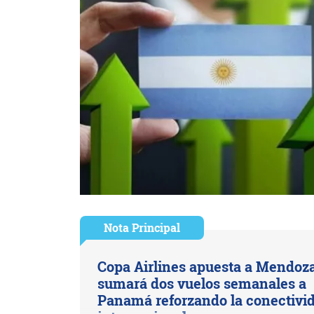
Nota Principal
Copa Airlines apuesta a Mendoza
sumará dos vuelos semanales a
Panamá reforzando la conectivi