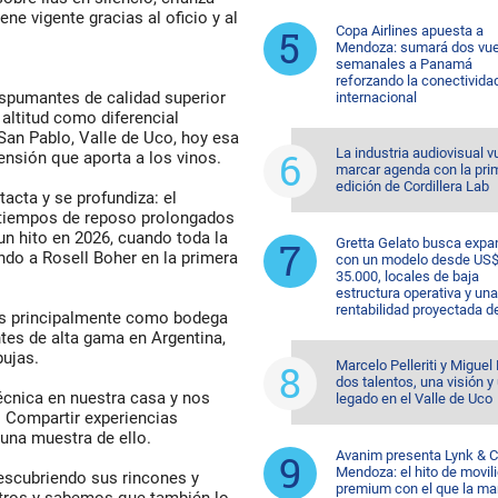
ne vigente gracias al oficio y al
Copa Airlines apuesta a
Mendoza: sumará dos vue
semanales a Panamá
reforzando la conectivida
espumantes de calidad superior
internacional
 altitud como diferencial
San Pablo, Valle de Uco, hoy esa
La industria audiovisual v
ensión que aporta a los vinos.
marcar agenda con la pri
edición de Cordillera Lab
acta y se profundiza: el
 tiempos de reposo prolongados
un hito en 2026, cuando toda la
Gretta Gelato busca expa
ndo a Rosell Boher en la primera
con un modelo desde US
35.000, locales de baja
estructura operativa y una
rentabilidad proyectada d
os principalmente como bodega
es de alta gama en Argentina,
bujas.
Marcelo Pelleriti y Miguel 
dos talentos, una visión y
écnica en nuestra casa y nos
legado en el Valle de Uco
. Compartir experiencias
 una muestra de ello.
Avanim presenta Lynk & C
Mendoza: el hito de movil
escubriendo sus rincones y
premium con el que la ma