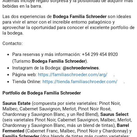
Además Incluye regalo sorpresa y la posibilidad de adquirir más
bebidas en la barra.
Las dos experiencias de
Bodega Familia Schroeder
son ideales
para vivir el amor con el increíble entorno patagónico y
aprovechar la oportunidad para conocer el excelente portfolio de
la bodega.
Contacto:
Para reservas y más información: +54 299 454 8920
(Turismo
Bodega Familia Schroeder
).
Instagram de la Bodega:
@schroederwines
.
Página web:
https://familiaschroeder.com/arg/
.
Tienda Online:
https://tienda.familiaschroeder.com/
.
Portfolio de Bodega Familia Schroeder
Saurus Estate
(compuesta por siete varietales: Pinot Noir,
Malbec, Cabernet Sauvignon, Merlot, Pinot Noir Rosé,
Chardonnay y Sauvignon Blanc, y un Red Blend),
Saurus Select
(seis varietales Pinot Noir, Cabernet Sauvignon, Malbec, Merlot,
Chardonnay y Sauvignon Blanc, más un blend de tintas),
Barrel
Fermented
(Cabernet Franc, Malbec, Pinot Noir y Chardonnay) y
Familia Schroeder
(dos blends de tintas más cuatro varietales: