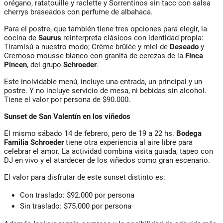
orégano, ratatouille y raclette y Sorrentinos sin tacc con salsa
cherrys braseados con perfume de albahaca.
Para el postre, que también tiene tres opciones para elegir, la
cocina de
Saurus
reinterpreta clásicos con identidad propia:
Tiramisú a nuestro modo; Crème brûlée y miel de
Deseado
y
Cremoso mousse blanco con granita de cerezas de la
Finca
Pincen
, del grupo
Schroeder
.
Este inolvidable menú, incluye una entrada, un principal y un
postre. Y no incluye servicio de mesa, ni bebidas sin alcohol.
Tiene el valor por persona de $90.000.
Sunset de San Valentín en los viñedos
El mismo sábado 14 de febrero, pero de 19 a 22 hs.
Bodega
Familia Schroeder
tiene otra experiencia al aire libre para
celebrar el amor. La actividad combina visita guiada, tapeo con
DJ en vivo y el atardecer de los viñedos como gran escenario.
El valor para disfrutar de este sunset distinto es:
Con traslado: $92.000 por persona
Sin traslado: $75.000 por persona