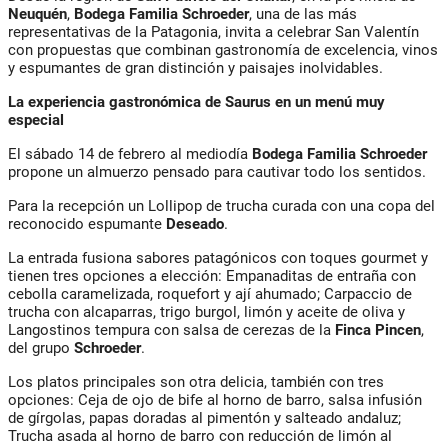
Neuquén
,
Bodega Familia Schroeder
, una de las más
representativas de la Patagonia, invita a celebrar San Valentín
con propuestas que combinan gastronomía de excelencia, vinos
y espumantes de gran distinción y paisajes inolvidables.
La experiencia gastronómica de Saurus en un menú muy
especial
El sábado 14 de febrero al mediodía
Bodega Familia Schroeder
propone un almuerzo pensado para cautivar todo los sentidos.
Para la recepción un Lollipop de trucha curada con una copa del
reconocido espumante
Deseado
.
La entrada fusiona sabores patagónicos con toques gourmet y
tienen tres opciones a elección: Empanaditas de entraña con
cebolla caramelizada, roquefort y ají ahumado; Carpaccio de
trucha con alcaparras, trigo burgol, limón y aceite de oliva y
Langostinos tempura con salsa de cerezas de la
Finca Pincen
,
del grupo
Schroeder
.
Los platos principales son otra delicia, también con tres
opciones: Ceja de ojo de bife al horno de barro, salsa infusión
de gírgolas, papas doradas al pimentón y salteado andaluz;
Trucha asada al horno de barro con reducción de limón al