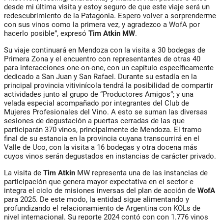
desde mi última visita y estoy seguro de que este viaje será un
redescubrimiento de la Patagonia. Espero volver a sorprenderme
con sus vinos como la primera vez, y agradezco a WofA por
hacerlo posible”, expresó
Tim Atkin
MW
.
Su viaje continuará en Mendoza con la visita a 30 bodegas de
Primera Zona y el encuentro con representantes de otras 40
para interacciones one-on-one, con un capítulo específicamente
dedicado a San Juan y San Rafael. Durante su estadía en la
principal provincia vitivinícola tendrá la posibilidad de compartir
actividades junto al grupo de “Productores Amigos”; y una
velada especial acompañado por integrantes del Club de
Mujeres Profesionales del Vino. A esto se suman las diversas
sesiones de degustación a puertas cerradas de las que
participarán 370 vinos, principalmente de Mendoza. El tramo
final de su estancia en la provincia cuyana transcurrirá en el
Valle de Uco, con la visita a 16 bodegas y otra docena más
cuyos vinos serán degustados en instancias de carácter privado.
La visita de
Tim Atkin
MW representa una de las instancias de
participación que genera mayor expectativa en el sector e
integra el ciclo de misiones inversas del plan de acción de
WofA
para 2025. De este modo, la entidad sigue alimentando y
profundizando el relacionamiento de Argentina con KOLs de
nivel internacional. Su reporte 2024 contó con con 1.776 vinos