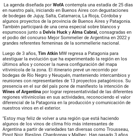
La agenda diseñada por
WofA
contempla una estadía de 25 días
en nuestro país, iniciando en Buenos Aires con degustaciones
de bodegas de Jujuy, Salta, Catamarca, La Rioja, Córdoba y
algunos proyectos de la provincia de Buenos Aires y Patagonia.
También participará de una cena especial sobre blancos y
espumosos junto a
Delvis Huck
y
Alma Cabral,
consagradas en
el podio del concurso Mejor Sommelier de Argentina en 2022 y
grandes referentes femeninas de la sommellerie nacional.
Luego de 3 años,
Tim Atkin
MW regresa a Patagonia para
atestiguar la evolución que ha experimentado la región en los
últimos años y conocer la nueva configuración del mapa
vitivinícola de la zona. El itinerario prevé un recorrido por
bodegas de Río Negro y Neuquén, manteniendo intercambios y
reuniones con representantes de 13 proyectos patagónicos. Su
presencia en el sur del país pone de manifiesto la intención de
Wines of Argentina
por lograr representatividad de las diferentes
regiones vitivinícolas en sus actividades, reconociendo el valor
diferencial de la Patagonia en la producción y comunicación de
nuestros vinos en el exterior.
“Estoy muy feliz de volver a una región que está haciendo
algunos de los vinos de clima frío más interesantes de
Argentina a partir de variedades tan diversas como Trousseau,
Pinot Noir, Riesling, Chardonnay y Malbec. Han pasado 3 años