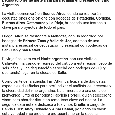
Degustaciones de norte a sur para evaluar el presente del Vino
Argentino
La visita comenzará en
Buenos Aires
, donde se realizarán
degustaciones one-on-one con bodegas de
Patagonia
,
Córdoba
,
Buenos Aires
,
Catamarca
y
La Rioja
, brindando una instancia
clave para proyectos de todo el país.
Luego,
Atkin
se trasladará a
Mendoza
, con un recorrido por
bodegas de
Primera Zona
y
Valle de Uco
, además de una
instancia especial de degustación presencial con bodegas de
San Juan
y
San Rafael
.
El viaje finalizará en el
Norte argentino
, con una visita a
Cafayate
, marcando el regreso del crítico a esta región luego de
seis años, y una degustación especial con bodegas de
Jujuy
,
que tendrá lugar en la ciudad de
Salta
.
Como parte de la agenda,
Tim Atkin
participará de dos catas
especiales diseñadas para profundizar el análisis del presente y
la diversidad del vino argentino. La primera será una cena de
bienvenida junto al periodista
Fabricio Portelli
, quien seleccionó
vinos para abordar distintas temáticas clave del sector. La
segunda cata estará dedicada a los vinos
Criolla
, a cargo de
Delvis Huck
,
Andy Donadio
y
Alma Cabral
, poniendo en valor
esta variedad y su creciente protagonismo en la escena