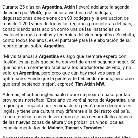
Durante 25 días en
Argentina
,
Atkin
llevará adelante la agenda
diseñada por
WofA
, que incluirá visitas a 52 bodegas,
degustaciones one-on-one con 93 bodegas y la evaluación de
más de 1.200 vinos de todas las regiones productoras del país,
consolidando esta acción como una de las instancias de
evaluación más amplias y federales del vino argentino. Su visita,
como todos los años, es el puntapié para la elaboración de su
reporte anual sobre
Argentina
.
“Mi visita anual a
Argentina
es algo que siempre espero con
ilusión, es un país que se ha convertido en mi segundo hogar. Sé
que no es un momento fácil para los productores de vino, y no
solo en
Argentina
, pero creo que aún hay motivos para el
optimismo. Puede que la gente esté bebiendo menos, pero creo
que está bebiendo mejor”, expresó
Tim Atkin MW
.
Además, el crítico inglés habló sobre su próximo paso por las
provincias norteñas: “Este año volveré al norte de
Argentina
, una
región que ‘impacta por encima de su peso’, como decimos en
inglés, y tiene una cultura muy diferente a la del resto del país.
Tengo muchas ganas de ver cómo se han desarrollado algunas
de las nuevas zonas de altura y de probar los vinos locales,
especialmente los de
Malbec
,
Tannat
y
Torrontés
”.