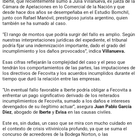
Iberte, que recientemente sumó a Julia Villanueva, ex jueza de la
Cámara de Apelaciones en lo Comercial de la Nación y que
desde hace dos años se desempeñaba en el Estudio Bomchil,
junto con Rafael Manóvil, prestigioso jurista argentino, quien
también se ha sumado al caso.
“El rango de montos que podría surgir del fallo es amplio. Según
nuestras interpretaciones jurídicas del expediente, el tribunal
podría fijar una indemnización importante, dado el grado del
incumplimiento y los daños provocados”, indica
Villanueva.
Esas cifras reflejarán la complejidad del caso y el peso que
tendrán los comportamientos de las partes, las imputaciones de
los directivos de Fecovita y los acuerdos incumplidos durante el
tiempo que duró la relación entre las empresas.
“Un eventual fallo favorable a Iberte podría obligar a Fecovita a
enfrentar un pago significativo derivado de los reiterados
incumplimientos de Fecovita, sumado a los daños e intereses
devengados de su ilegítimo actuar”, asegura
Juan Pablo García
Diez
, abogado de
Iberte
y
Evisa
en las causas civiles.
Este es, sin dudas, un caso que se mira con mucho cuidado en
el contexto de crisis vitivinícola profundo, ya que se suma el
concurso de acreedores de la Bodega Norton, o las