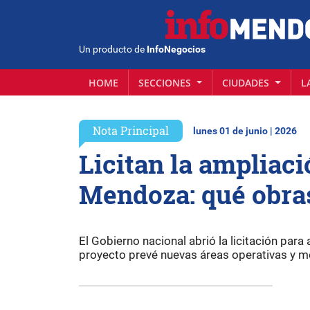
Un producto de
InfoNegocios
HOME
SECCIONES
CIUDADES
L
Nota Principal
lunes 01 de junio | 2026
Licitan la ampliac
Mendoza: qué obras
El Gobierno nacional abrió la licitación para
proyecto prevé nuevas áreas operativas y m