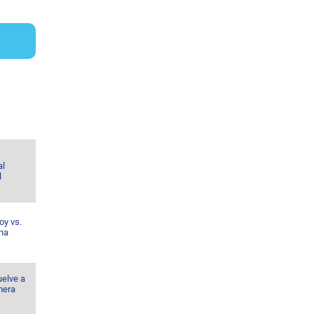
al
l
oy vs.
ina
uelve a
mera