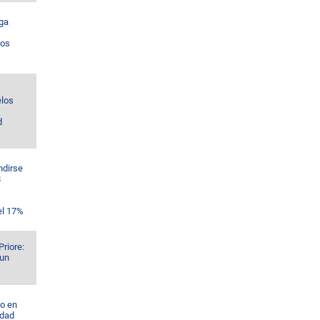
ga
los
los
d
ndirse
$
el 17%
Priore:
 un
o en
idad