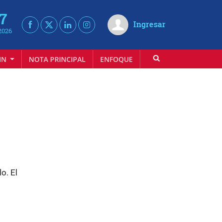
 7
Ingresar
2026
IN
NOTA PRINCIPAL
ENFOQUE
INFOVINO
o. El