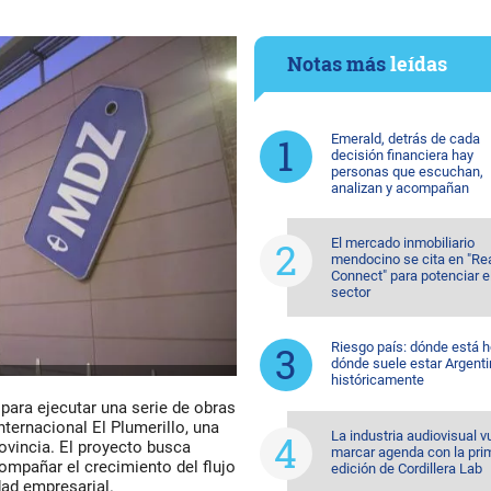
Notas más
leídas
Emerald, detrás de cada
decisión financiera hay
personas que escuchan,
analizan y acompañan
El mercado inmobiliario
mendocino se cita en "Re
Connect" para potenciar e
sector
Riesgo país: dónde está h
dónde suele estar Argent
históricamente
 para ejecutar una serie de obras
ternacional El Plumerillo, una
La industria audiovisual v
rovincia. El proyecto busca
marcar agenda con la pri
compañar el crecimiento del flujo
edición de Cordillera Lab
dad empresarial.