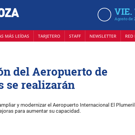
VIE.
Agosto de 
AS MÁS LEÍDAS
TARJETERO
STAFF
NEWSLETTER
RED 
ión del Aeropuerto de
 se realizarán
 ampliar y modernizar el Aeropuerto Internacional El Plumerill
ejoras para aumentar su capacidad.