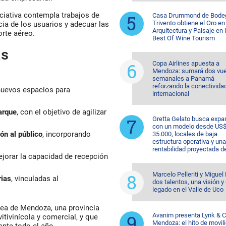
iciativa contempla trabajos de
Casa Drummond de Bode
Trivento obtiene el Oro en
cia de los usuarios y adecuar las
Arquitectura y Paisaje en 
orte aéreo.
Best Of Wine Tourism
as
Copa Airlines apuesta a
Mendoza: sumará dos vue
semanales a Panamá
reforzando la conectivida
nuevos espacios para
internacional
arque
, con el objetivo de agilizar
Gretta Gelato busca expa
con un modelo desde US
ón al público
, incorporando
35.000, locales de baja
estructura operativa y una
rentabilidad proyectada d
ejorar la capacidad de recepción
Marcelo Pelleriti y Miguel 
rias
, vinculadas al
dos talentos, una visión y
legado en el Valle de Uco
rea de Mendoza, una provincia
Avanim presenta Lynk & C
itivinícola y comercial, y que
Mendoza: el hito de movil
ante todo el año.