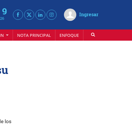
 9
Ingresar
026
IN
NOTA PRINCIPAL
ENFOQUE
INFOVINO
su
de los