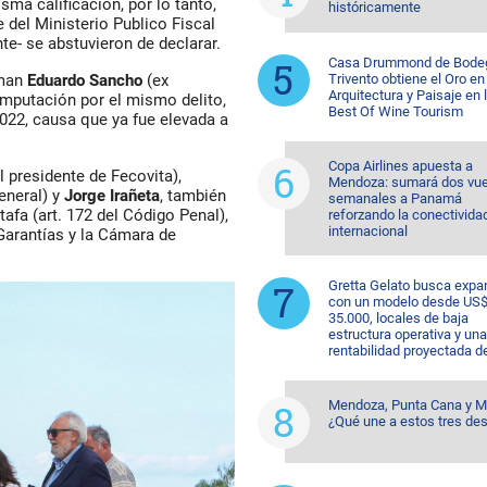
ma calificación, por lo tanto,
históricamente
e del Ministerio Publico Fiscal
e- se abstuvieron de declarar.
Casa Drummond de Bode
Trivento obtiene el Oro en
uman
Eduardo Sancho
(ex
Arquitectura y Paisaje en 
imputación por el mismo delito,
Best Of Wine Tourism
2022, causa que ya fue elevada a
Copa Airlines apuesta a
l presidente de Fecovita),
Mendoza: sumará dos vue
eneral) y
Jorge Irañeta
, también
semanales a Panamá
tafa (art. 172 del Código Penal),
reforzando la conectivida
internacional
Garantías y la Cámara de
Gretta Gelato busca expa
con un modelo desde US
35.000, locales de baja
estructura operativa y una
rentabilidad proyectada d
Mendoza, Punta Cana y M
¿Qué une a estos tres des