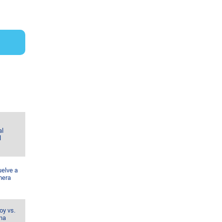
al
l
uelve a
mera
oy vs.
ina