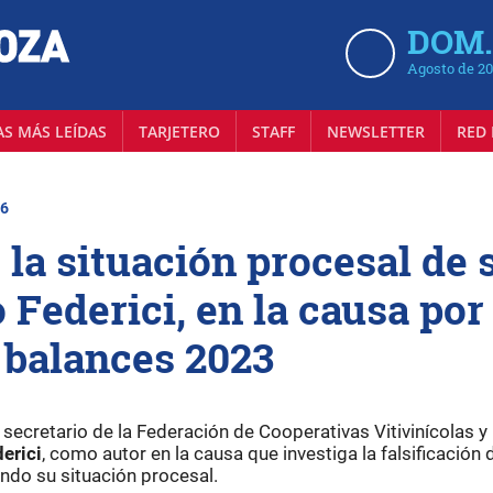
DOM.
Agosto de 2
AS MÁS LEÍDAS
TARJETERO
STAFF
NEWSLETTER
RED 
26
 la situación procesal de 
 Federici, en la causa por
s balances 2023
secretario de la Federación de Cooperativas Vitivinícolas y
erici
, como autor en la causa que investiga la falsificación 
ndo su situación procesal.