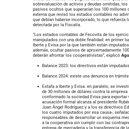
sobrevaluación de activos y deudas omitidas, los
pasivos ocultos que superarían los 100 millones d
externa que revisó los estados contables no advir
que debían haberse incorporado, lo que refuerza l
detectada por la Fiscalía.
“Los estados contables de Fecovita de los ejerci
manipulados con una doble finalidad: en primer lu
Iberte y Evisa por la que también están imputados 
además, ocultar pasivos de aproximadamente 100
deberán afrontar los cooperativistas”, explicó
Agu
Balance 2023: los directivos están imputados
Balance 2024: existe una denuncia en trámite 
Estafa a Iberte y Evisa: en paralelo, se inve
de 30 millones de dólares contra la empresa 
conformado la sociedad Evisa para exportar v
acusación formal alcanza al presidente Rubén
Juan Ángel Rodríguez y a los ex directivos E
los cuatro imputados por esa causa-, señalad
responsables de desarrollar un esquema medi
a la cooperativa sin cumplir con las contrap
entrega de mercadería y la transferencia de l