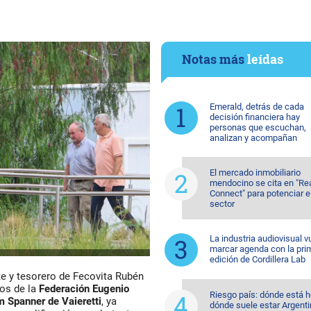
Notas más
leídas
Emerald, detrás de cada
decisión financiera hay
personas que escuchan,
analizan y acompañan
El mercado inmobiliario
mendocino se cita en "Re
Connect" para potenciar e
sector
La industria audiovisual v
marcar agenda con la pri
edición de Cordillera Lab
te y tesorero de Fecovita Rubén
cos de la
Federación Eugenio
Riesgo país: dónde está h
m Spanner
de Vaieretti
, ya
dónde suele estar Argent