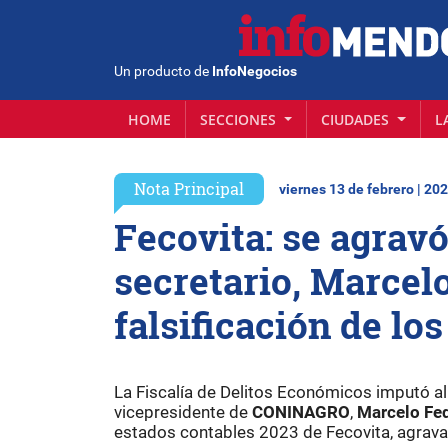
Un producto de
InfoNegocios
HOME
SECCIONES
CIUDADES
L
Nota Principal
viernes 13 de febrero | 20
Fecovita: se agravó
secretario, Marcelo
falsificación de lo
La Fiscalía de Delitos Económicos imputó al 
vicepresidente de
CONINAGRO
,
Marcelo Fed
estados contables 2023 de Fecovita, agrava