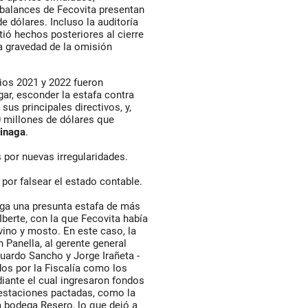
 balances de Fecovita presentan
e dólares. Incluso la auditoría
tió hechos posteriores al cierre
a gravedad de la omisión
cios 2021 y 2022 fueron
gar, esconder la estafa contra
sus principales directivos, y,
 millones de dólares que
inaga
.
 por nuevas irregularidades.
por falsear el estado contable.
stiga una presunta estafa de más
Iberte, con la que Fecovita había
ino y mosto. En este caso, la
 Panella, al gerente general
duardo Sancho y Jorge Irañeta -
os por la Fiscalía como los
ante el cual ingresaron fondos
restaciones pactadas, como la
a bodega Resero, lo que dejó a