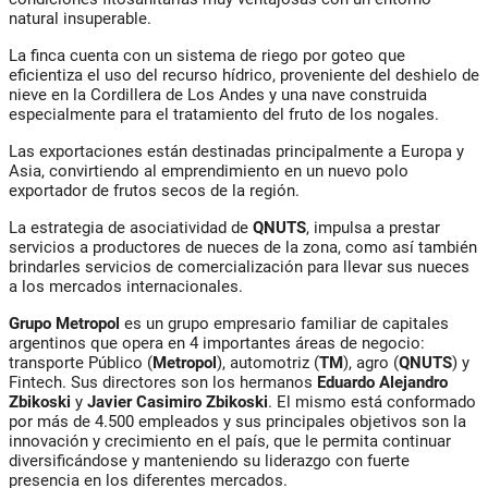
natural insuperable.
La finca cuenta con un sistema de riego por goteo que
eficientiza el uso del recurso hídrico, proveniente del deshielo de
nieve en la Cordillera de Los Andes y una nave construida
especialmente para el tratamiento del fruto de los nogales.
Las exportaciones están destinadas principalmente a Europa y
Asia, convirtiendo al emprendimiento en un nuevo polo
exportador de frutos secos de la región.
La estrategia de asociatividad de
QNUTS
, impulsa a prestar
servicios a productores de nueces de la zona, como así también
brindarles servicios de comercialización para llevar sus nueces
a los mercados internacionales.
Grupo Metropol
es un grupo empresario familiar de capitales
argentinos que opera en 4 importantes áreas de negocio:
transporte Público (
Metropol
), automotriz (
TM
), agro (
QNUTS
) y
Fintech. Sus directores son los hermanos
Eduardo Alejandro
Zbikoski
y
Javier
Casimiro Zbikoski
. El mismo está conformado
por más de 4.500 empleados y sus principales objetivos son la
innovación y crecimiento en el país, que le permita continuar
diversificándose y manteniendo su liderazgo con fuerte
presencia en los diferentes mercados.