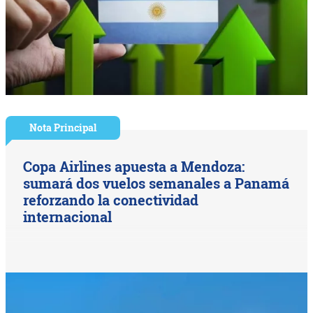
Nota Principal
Copa Airlines apuesta a Mendoza:
sumará dos vuelos semanales a Panamá
reforzando la conectividad
internacional