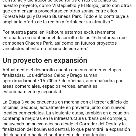
nuestro proyecto, como Vistapueblo y El Borgo, junto con otros
que comienzan a proyectarse en otras zonas, entre ellos
Foresta Maipú y Dalvian Business Park. Todo ello contribuye a
ampliar la oferta de la región y fortalecer su atractivo.”
Por nuestra parte, en Kaikoura estamos exclusivamente
enfocados en continuar el desarrollo de las 16 hectáreas que
componen Chacras Park, así como en futuros proyectos
vinculados al entorno urbano de esa área.”
Un proyecto en expansión
Actualmente el desarrollo cuenta con sus primeras etapas
finalizadas. Los edificios
Ceibo
y
Drago
suman
aproximadamente
15.700 m² de oficinas
, acompañados por
áreas comerciales, espacios verdes, amenities,
estacionamiento y seguridad.
La
Etapa 3
ya se encuentra en marcha con el tercer edificio de
oficinas,
Sequoia
, actualmente en preventa junto con nuevos
locales comerciales. La siguiente etapa, también en ejecución,
contempla mejoras en la infraestructura urbana del complejo,
incluyendo un nuevo acceso desde el Corredor del Oeste y la
finalización del boulevard central, lo que permitirá la expansión
del desarrollo hacia el sector oeste del masterplan.