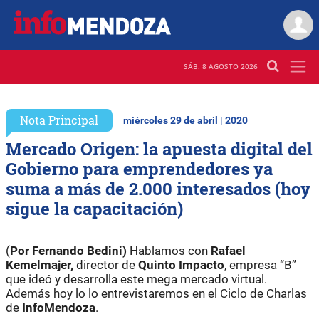
SÁB. 8 AGOSTO 2026
Nota Principal
miércoles 29 de abril | 2020
Mercado Origen: la apuesta digital del
Gobierno para emprendedores ya
suma a más de 2.000 interesados (hoy
sigue la capacitación)
(
Por Fernando Bedini)
Hablamos con
Rafael
Kemelmajer,
director de
Quinto Impacto
, empresa “B”
que ideó y desarrolla este mega mercado virtual.
Además hoy lo lo entrevistaremos en el Ciclo de Charlas
de
InfoMendoza
.