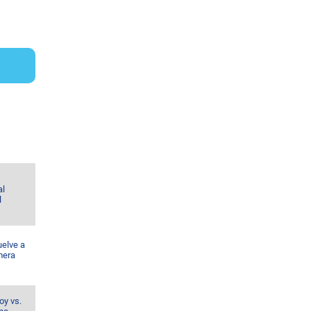
al
l
uelve a
mera
oy vs.