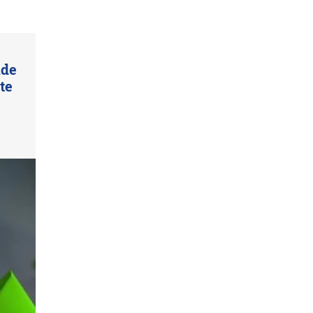
nde
te