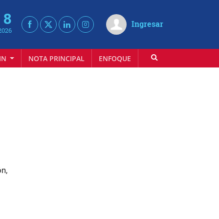
 8
Ingresar
2026
IN
NOTA PRINCIPAL
ENFOQUE
INFOVINO
n,