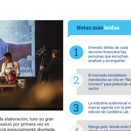
Notas más
leídas
Emerald, detrás de cada
decisión financiera hay
personas que escuchan,
analizan y acompañan
El mercado inmobiliario
mendocino se cita en "Re
Connect" para potenciar e
sector
La industria audiovisual v
marcar agenda con la pri
edición de Cordillera Lab
da elaboración, tuvo su gran
ealizó por primera vez en
Riesgo país: dónde está h
ncia especialmente diseñada