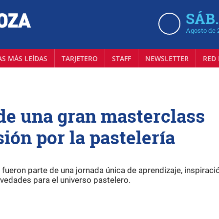
SÁB.
Agosto de 
AS MÁS LEÍDAS
TARJETERO
STAFF
NEWSLETTER
RED 
de una gran masterclass
sión por la pastelería
ueron parte de una jornada única de aprendizaje, inspiració
vedades para el universo pastelero.