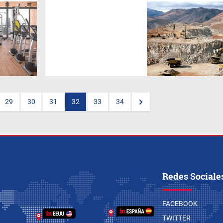
Las empresas mineras de
Jujuy y Salta procuran que se
autorice un protocolo para
reactivar la actividad entre
ambas provincias y, en
particular, el traslado de
empleados.
29
30
31
32
33
34
Redes Sociale
FACEBOOK
TWITTER