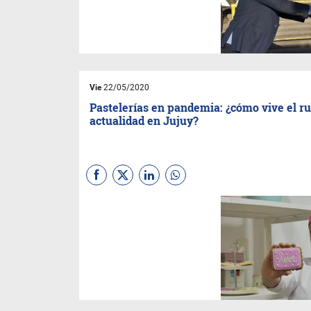
el primer paso en el proceso
de elaboración de sus
productos.
Vie
22/05/2020
Pastelerías en pandemia: ¿cómo vive el ru
actualidad en Jujuy?
Profesionales pasteleras
jujeñas dan voz al campo
gastronómico y cuentan al
portal sus experiencias de
cara a la “nueva normalidad”
que se intenta instalar en la
provincia.