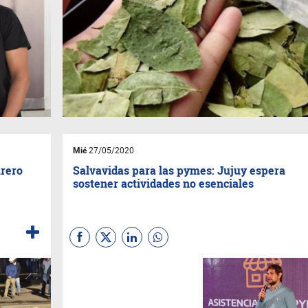
Mié
27/05/2020
arero
Salvavidas para las pymes: Jujuy espera
sostener actividades no esenciales
Rubros no permitidos o
exceptuados como boliches,
jardines de infantes o
institutos de enseñanza