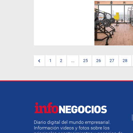
Los más afectados por la
cuarentena son quienes se
dedican a las actividades
deportivas, que aun entrando
en la cuarta etapa no fueron
considerados para reanudar
sus actividades.
1
2
...
25
26
27
28
Diario digital del mundo empresarial.
Información videos y fotos sobre los