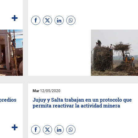
“Los rindes serán similares a
2019 pero nunca nos vamos a
olvidar de la zafra 2020”,
expresó
Federico Gatti
,
administrador general
de
Ledesma SAAI
.
Mar
12/05/2020
 predios
Jujuy y Salta trabajan en un protocolo que
permita reactivar la actividad minera