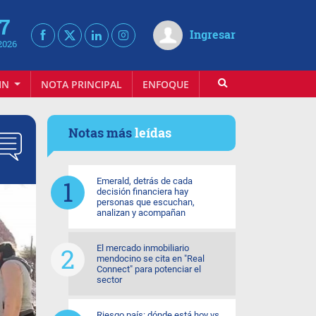
 7
Ingresar
2026
IN
NOTA PRINCIPAL
ENFOQUE
INFOVINO
Notas más
leídas
Emerald, detrás de cada
decisión financiera hay
personas que escuchan,
analizan y acompañan
El mercado inmobiliario
mendocino se cita en "Real
Connect" para potenciar el
sector
Riesgo país: dónde está hoy vs.