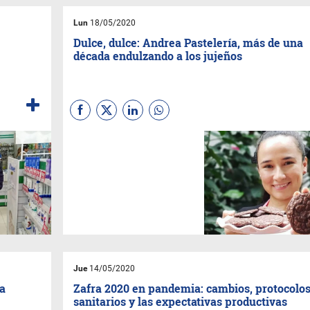
Lun
18/05/2020
Dulce, dulce: Andrea Pastelería, más de una
década endulzando a los jujeños
Andrea
adelantó a
IN Jujuy
un
montón de novedades para
este año: blog nuevo, recetas
nuevas, más presentaciones y
sorpresas.
Jue
14/05/2020
la
Zafra 2020 en pandemia: cambios, protocolo
sanitarios y las expectativas productivas