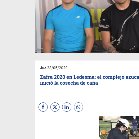
Jue
28/05/2020
Zafra 2020 en Ledesma: el complejo azuc
inició la cosecha de caña
Esta vez sin los grandes y
tradicionales actos, el mayor
complejo azucarero del país
inició su zafra 2020, lo que es