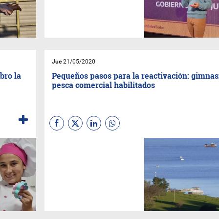
podrán acceder a dos líneas
de financiamiento para la
obtención de créditos.
Jue
21/05/2020
bro la
Pequeños pasos para la reactivación: gimnas
pesca comercial habilitados
El gobernador
Gerardo
Morales
anunció estas
decisiones en otro informe del
Comité Operativo de
Emergencia (COE) por COVID-
19.