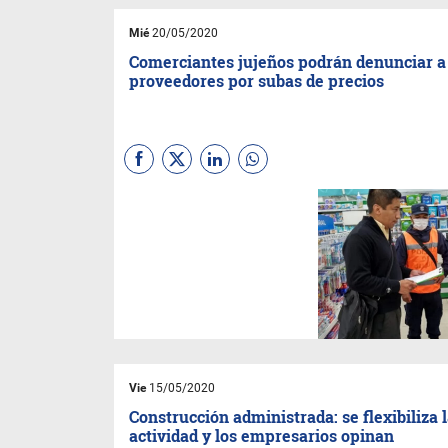
Mié
20/05/2020
Comerciantes jujeños podrán denunciar a
proveedores por subas de precios
Cada vez hay más dificultad y
demora en la obtención de
determinados productos para
los negocios en Jujuy, una
problemática que viene de la
mano con la suba de precios.
Vie
15/05/2020
Construcción administrada: se flexibiliza 
actividad y los empresarios opinan