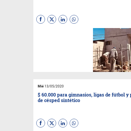
IN Jujuy
entrevistó a cuatro
empresarios de la
construcción para analizar
juntos cómo se vive la
cuarentena y cómo piensan
“superar” este 2020.
Mié
13/05/2020
$ 60.000 para gimnasios, ligas de fútbol y
de césped sintético