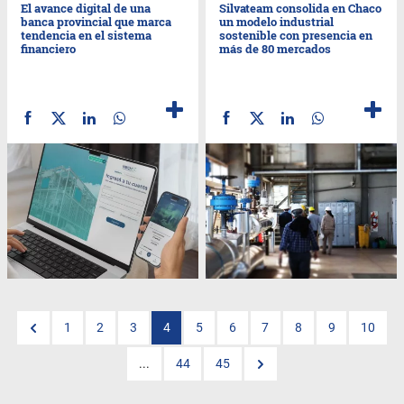
El avance digital de una
Silvateam consolida en Chaco
banca provincial que marca
un modelo industrial
tendencia en el sistema
sostenible con presencia en
financiero
más de 80 mercados
1
2
3
4
5
6
7
8
9
10
...
44
45