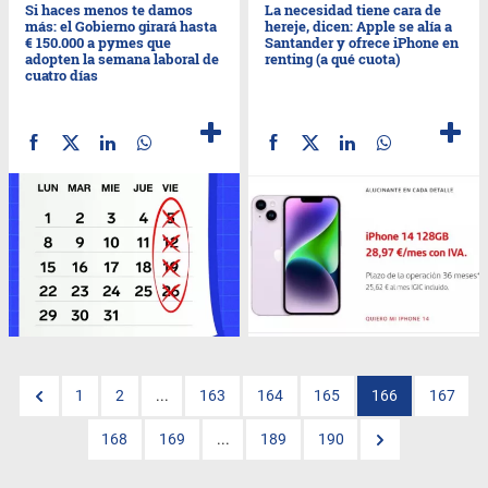
Si haces menos te damos
La necesidad tiene cara de
más: el Gobierno girará hasta
hereje, dicen: Apple se alía a
€ 150.000 a pymes que
Santander y ofrece iPhone en
adopten la semana laboral de
renting (a qué cuota)
cuatro días
1
2
...
163
164
165
166
167
168
169
...
189
190