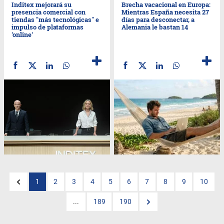
Inditex mejorará su
Brecha vacacional en Europa:
presencia comercial con
Mientras España necesita 27
tiendas "más tecnológicas" e
días para desconectar, a
impulso de plataformas
Alemania le bastan 14
'online'
1
2
3
4
5
6
7
8
9
10
...
189
190