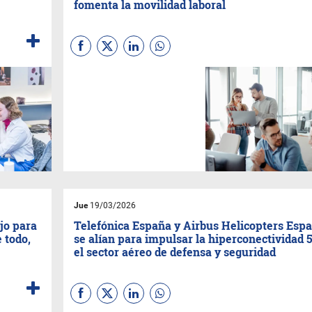
fomenta la movilidad laboral
Una gran parte de los
trabajadores españoles se
siente invisible en su propia
empresa. Según un nuevo
estudio realizado por
SD Worx
,
proveedor líder europeo de
soluciones de RRHH, el 60%
de los empleados en España
cree que su talento y potencial
no se aprovechan plenamente
en su puesto actual.
Jue
19/03/2026
jo para
Telefónica España y Airbus Helicopters Esp
 todo,
se alían para impulsar la hiperconectividad 
el sector aéreo de defensa y seguridad