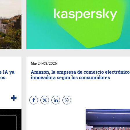
Mar
24/03/2026
e IA ya
Amazon, la empresa de comercio electrónic
ios
innovadora según los consumidores
El Índice Español de
Innovación (ÍEI) de la
Universidad Carlos III de
Madrid
(UC3M), ha reconocido