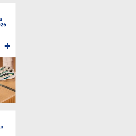
a
026
en