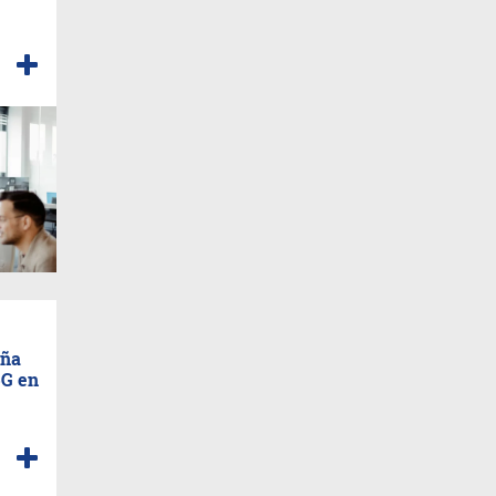
aña
5G en