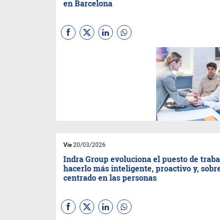
en Barcelona
TOUS,
una de las principales
compañías globales de joyería
de lujo asequible, refuerza su
compromiso con la
innovación, el talento y la
transferencia de conocimiento
con la inauguración de TOUS
Space, un nuevo hub de
investigación y desarrollo
formativo concebido como
espacio de experimentación al
servicio de la Cátedra TOUS–
Vie
20/03/2026
Elisava.
Indra Group evoluciona el puesto de traba
hacerlo más inteligente, proactivo y, sobre
centrado en las personas