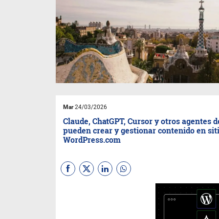
Mar
24/03/2026
Claude, ChatGPT, Cursor y otros agentes d
pueden crear y gestionar contenido en sit
WordPress.com
WordPress.com,
plataforma
de hosting y líder en creación
web propiedad de Automattic,
anuncia la incorporación de