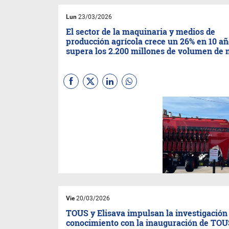
previsto viajar durante estas
fiestas, frente a un 3,9 % que
Lun
23/03/2026
afirma que no podrá hacerlo
por no disponer de
El sector de la maquinaria y medios de
vacaciones.
producción agrícola crece un 26% en 10 añ
supera los 2.200 millones de volumen de 
El sector de la maquinaria y
los medios de producción
agrícola en Cataluña genera
un volumen de negocio de
2.236 millones de euros, un
26% más que hace 10 años.
En la última década, el número
de empresas también ha
aumentado un 25% hasta las
166 y los puestos de trabajo
generados lo han hecho un
36% hasta los 6.498.
Vie
20/03/2026
TOUS y Elisava impulsan la investigación 
conocimiento con la inauguración de TO