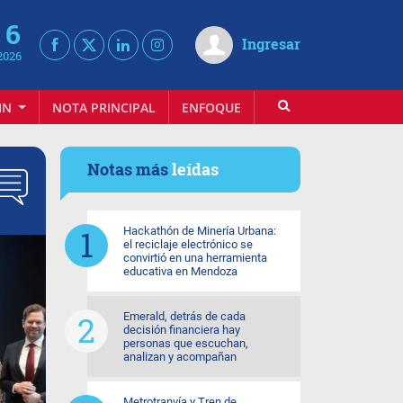
 6
Ingresar
2026
IN
NOTA PRINCIPAL
ENFOQUE
INFOVINO
Notas más
leídas
Hackathón de Minería Urbana:
el reciclaje electrónico se
convirtió en una herramienta
educativa en Mendoza
Emerald, detrás de cada
decisión financiera hay
personas que escuchan,
analizan y acompañan
Metrotranvía y Tren de