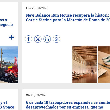
Lun
23/03/2026
New Balance Run House recupera la históric
os y
Corsie Sistine para la Maratón de Roma de 2
negocio
Con motivo del Maratón de
Roma 2026,
New Balance
transformará la histórica
Corsie Sistine en la New
Balance Run House, un
santuario de tres días
dedicado al bienestar, la
recuperación y la cultura del
running.
Vie
20/03/2026
y el
6 de cada 10 trabajadores españoles se sient
US Space
desaprovechados por su empresa, que no