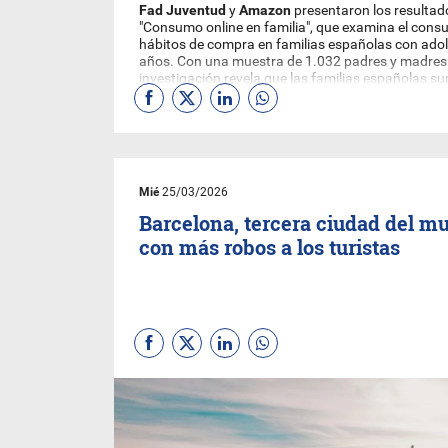
Fad Juventud
y
Amazon
presentaron los resultad
"Consumo online en familia", que examina el consu
hábitos de compra en familias españolas con adol
años. Con una muestra de 1.032 padres y madres 
investigación revela que las familias españolas s
prácticamente la totalidad de las actividades de c
través de distintos mecanismos, con el 98,1% mon
compras online.
Mié
25/03/2026
Barcelona, tercera ciudad del m
con más robos a los turistas