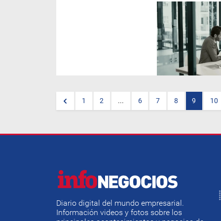
Indra Group
refuerza su
apuesta por un puesto de
trabajo digital concebido como
un activo estratégico para las
organizaciones. Un modelo
inteligente, resiliente y
centrado en las personas, que
está diseñado para responder
a los nuevos entornos de
trabajo híbridos y a las
crecientes exigencias de
productividad, seguridad y
1
2
...
6
7
8
9
10
flexibilidad.
Diario digital del mundo empresarial.
Información videos y fotos sobre los