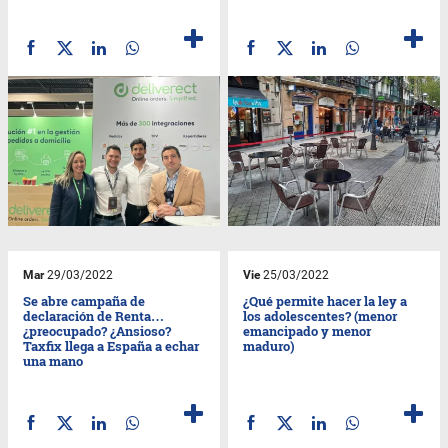
Mar
29/03/2022
Vie
25/03/2022
Se abre campaña de
¿Qué permite hacer la ley a
declaración de Renta…
los adolescentes? (menor
¿preocupado? ¿Ansioso?
emancipado y menor
Taxfix llega a España a echar
maduro)
una mano