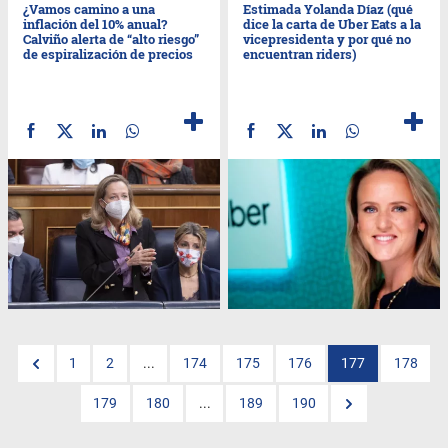
¿Vamos camino a una
Estimada Yolanda Díaz (qué
inflación del 10% anual?
dice la carta de Uber Eats a la
Calviño alerta de “alto riesgo”
vicepresidenta y por qué no
de espiralización de precios
encuentran riders)
1
2
...
174
175
176
177
178
179
180
...
189
190