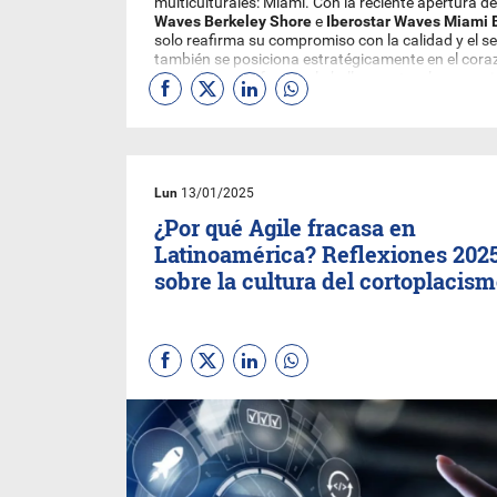
multiculturales: Miami. Con la reciente apertura d
Waves Berkeley Shore
e
Iberostar Waves Miami
solo reafirma su compromiso con la calidad y el se
también se posiciona estratégicamente en el cora
un enclave que fusiona la belleza natural con un ri
Este artículo examina la relevancia de estas apert
características únicas y lo que representan para el
responsable.
Lun
13/01/2025
¿Por qué Agile fracasa en
Latinoamérica? Reflexiones 202
sobre la cultura del cortoplacis