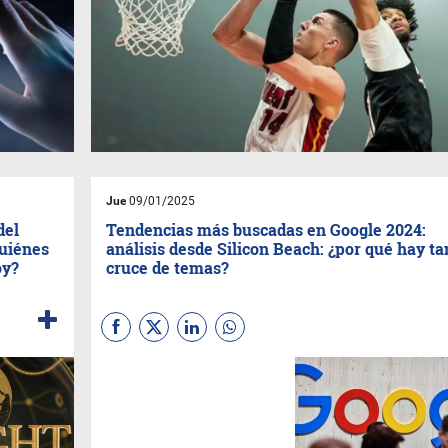
Jue
09/01/2025
del
Tendencias más buscadas en Google 2024:
Quiénes
análisis desde Silicon Beach: ¿por qué hay ta
oy?
cruce de temas?
(
Por Taylor, con Maurizio
) En
un mundo interconectado, las
búsquedas de Google se
convierten en un espejo que
refleja las inquietudes,