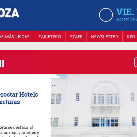
VIE.
Agosto de 
AS MÁS LEÍDAS
TARJETERO
STAFF
NEWSLETTER
RED 
rostar Hotels
erturas
orts
se destaca al
tinos más vibrantes y