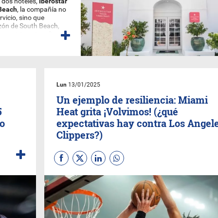
e dos hoteles,
Iberostar
 Beach
, la compañía no
rvicio, sino que
zón de South Beach,
co patrimonio cultural.
uras, sus
 futuro del turismo
Lun
13/01/2025
Un ejemplo de resiliencia: Miami
5
Heat grita ¡Volvimos! (¿qué
mo
expectativas hay contra Los Angel
Clippers?)