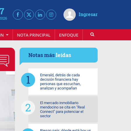
 7
Ingresar
2026
IN
NOTA PRINCIPAL
ENFOQUE
INFOVINO
Notas más
leídas
Emerald, detrás de cada
decisión financiera hay
personas que escuchan,
analizan y acompañan
El mercado inmobiliario
mendocino se cita en "Real
Connect" para potenciar el
sector
Riesgo país: dónde está hoy vs.