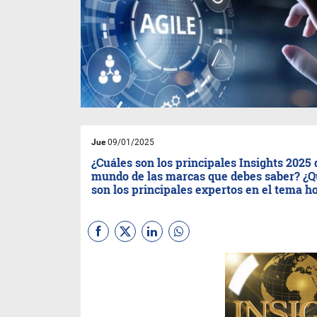
Jue
09/01/2025
¿Cuáles son los principales Insights 2025 
mundo de las marcas que debes saber? ¿
son los principales expertos en el tema h
(Por Maurizio, Ortero y
Rotmistrovsky) Los insights
actuales reflejan un cambio
hacia una mayor complejidad
y una experiencia holística que