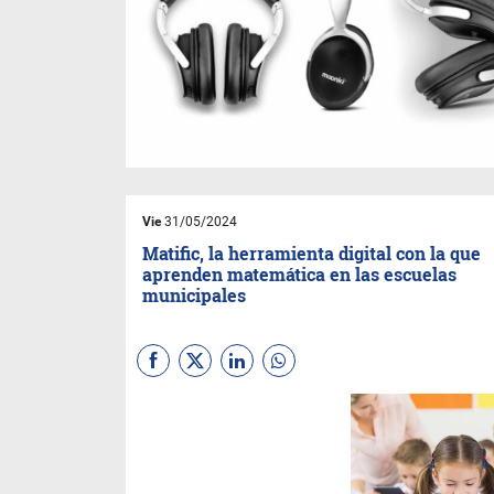
Vie
31/05/2024
Matific, la herramienta digital con la que
aprenden matemática en las escuelas
municipales
A través de juegos online y
offline esta plataforma
potencia el aprendizaje en los
niveles preescolar y primario.
Destacan que en Córdoba