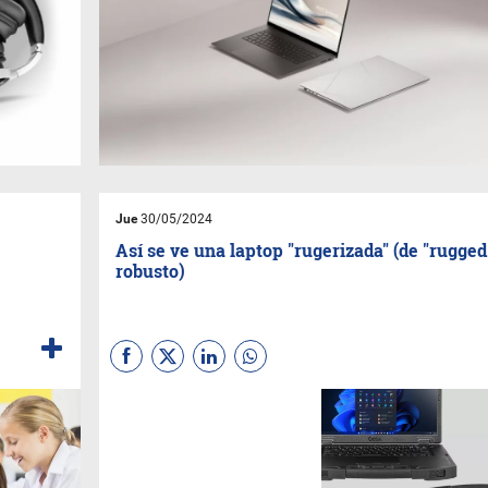
Jue
30/05/2024
Así se ve una laptop "rugerizada" (de "rugged
robusto)
El modelo S510 de
Getac
es la
primera portátil rugerizada y
preparada para Ia IA, dirigida a
profesionales de servicios
públicos, seguridad y sectores