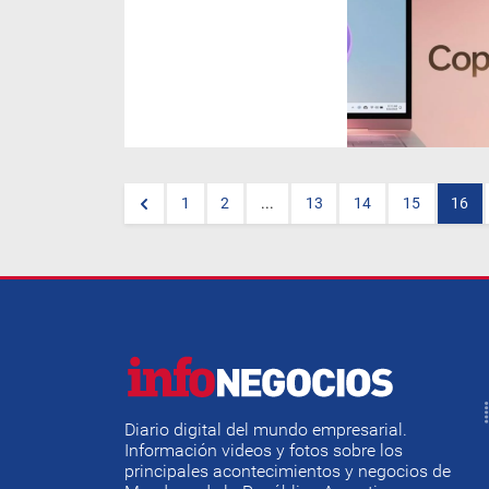
En primer lugar las PCs con la
IA Copilot+ se lanzan sobre la
plataforma de
Qualcomm Snapdragon X
Series,
pero los otros dos
gigantes de los procesadores,
Intel
y
AMD
anunciaron que
próximamente sus productos
con IA estarán en el mercado
global.
1
2
...
13
14
15
16
Diario digital del mundo empresarial.
Información videos y fotos sobre los
principales acontecimientos y negocios de