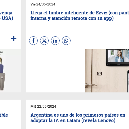
Vie
24/05/2024
nvenga
Llega el timbre inteligente de Ezviz (con pant
o USA)
interna y atención remota con su app)
El ojito de pescado ya fue. Lo
que viene es una mirilla digital
que también se coloca en la
puerta y del otro lado nos
muestra una pequeña pantalla
que nos permite
comunicación bidireccional.
Pero también es un sistema
que permite atender desde
cualquier lugar del mundo.
Mié
22/05/2024
ible
Argentina es uno de los primeros países en
adoptar la IA en Latam (revela Lenovo)