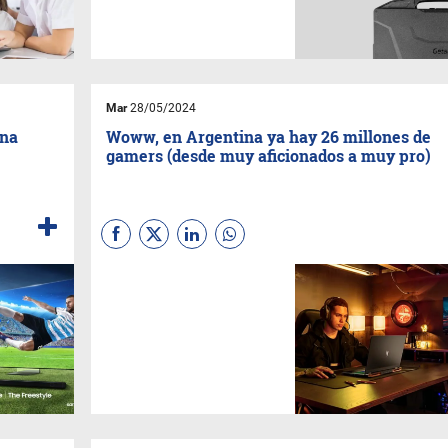
de fabricación y
automoción. La unión de su
potente rendimiento y
fiabilidad rugerizada permite
utilizar con confianza
aplicaciones basadas en IA.
Mar
28/05/2024
una
Woww, en Argentina ya hay 26 millones de
gamers (desde muy aficionados a muy pro)
Son datos aportados por
Acer
,
de acuerdo al reciente
análisis, The PC and console
market outlook, de
Newzoo
.
Significa que el 56% de la
población del país tiene una
vinculación con los
videojuegos.