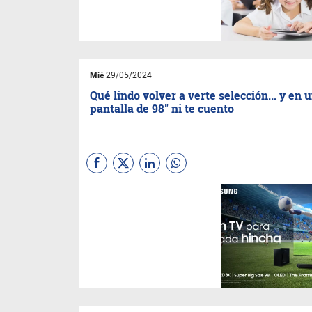
obtuvieron grandes resultados
con los chicos que ya la
utilizaron.
Mié
29/05/2024
Qué lindo volver a verte selección... y en 
pantalla de 98" ni te cuento
Aprovechando la copa que se
viene
Samsung
salió a
promocionar su lineal
premium de TV. Asegura que
los fanáticos podrán disfrutar
de una experiencia inmersiva,
personalizada y completa a
través de las cinco pantallas
elegidas por la marca: Neo
QLED 8K, 98” QLED, OLED,
The Frame y The Freestyle