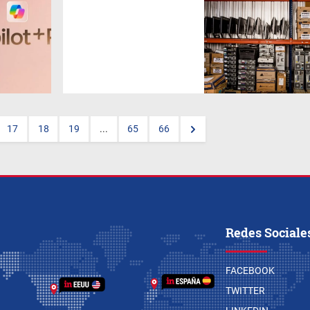
La empresa que opera en AR y
UY se consolida como un
actor clave en la construcción
de un futuro más sostenible y
equitativo a través de una
gestión responsable de
equipos informáticos en
desuso.
17
18
19
...
65
66
Redes Sociale
FACEBOOK
TWITTER