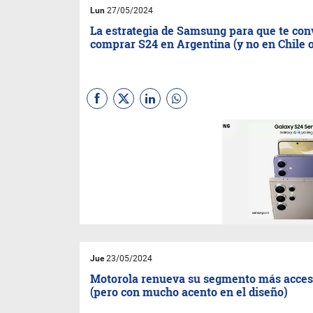
2da Gen.
Lun
27/05/2024
La estrategia de Samsung para que te co
comprar S24 en Argentina (y no en Chile 
En un país donde la venta de
celulares cayó un 50% y 62%
la facturación, la firma
surcoreana se las ingenia para
que sus productos premium
sigan teniendo un precio
atractivo en nuestro país.
Jue
23/05/2024
Motorola renueva su segmento más acces
(pero con mucho acento en el diseño)