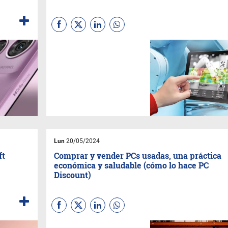
La investigación encargada
por la empresa china a la
consultora
IDC
estima una
inversión de 240 millones de
dólares en IA en América
Latina para 2024. Revela
además que nuestro país
posee el mayor índice de
inversión planificada en IA en
la región con el 52%.
Lun
20/05/2024
ft
Comprar y vender PCs usadas, una práctica
económica y saludable (cómo lo hace PC
Discount)