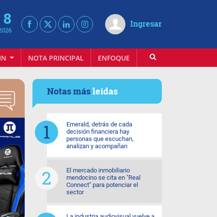
 8
Ingresar
2026
IN
NOTA PRINCIPAL
ENFOQUE
INFOVINO
Notas más
leídas
Emerald, detrás de cada
decisión financiera hay
personas que escuchan,
analizan y acompañan
El mercado inmobiliario
mendocino se cita en "Real
Connect" para potenciar el
sector
La industria audiovisual vuelve a