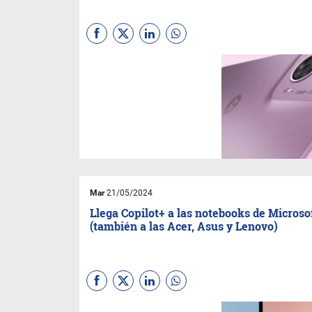
La marca presentó tres
equipos en el país el moto g
24 power, g24 y g04. Si bien
resultan atractivos por sus
precios, se destacan por la
belleza de su apariencia, la
calidad de sus pantallas y sus
capacidades fotográficas.
Mar
21/05/2024
Llega Copilot+ a las notebooks de Microso
(también a las Acer, Asus y Lenovo)