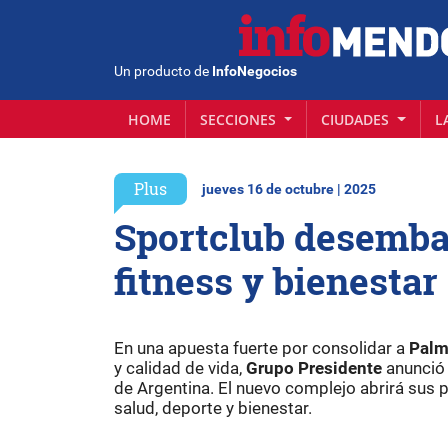
Un producto de
InfoNegocios
HOME
SECCIONES
CIUDADES
L
Plus
jueves 16 de octubre | 2025
Sportclub desemba
fitness y bienesta
En una apuesta fuerte por consolidar a
Palm
y calidad de vida,
Grupo Presidente
anunció 
de Argentina. El nuevo complejo abrirá sus
salud, deporte y bienestar.