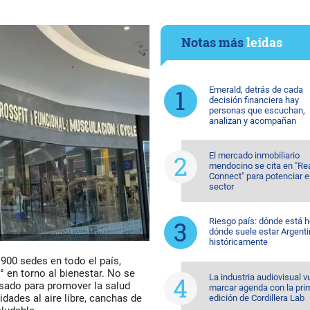
Notas más
leídas
Emerald, detrás de cada
decisión financiera hay
personas que escuchan,
analizan y acompañan
El mercado inmobiliario
mendocino se cita en "Re
Connect" para potenciar e
sector
Riesgo país: dónde está h
dónde suele estar Argent
históricamente
900 sedes en todo el país,
 en torno al bienestar. No se
La industria audiovisual v
nsado para promover la salud
marcar agenda con la pri
idades al aire libre, canchas de
edición de Cordillera Lab