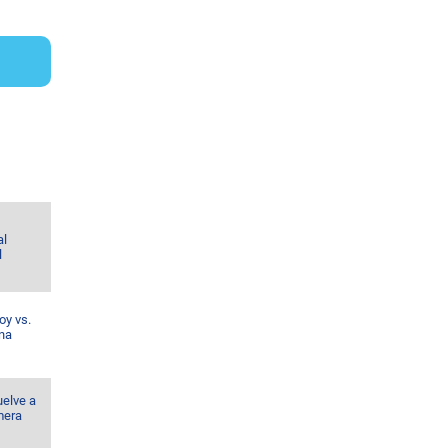
al
l
oy vs.
ina
uelve a
mera