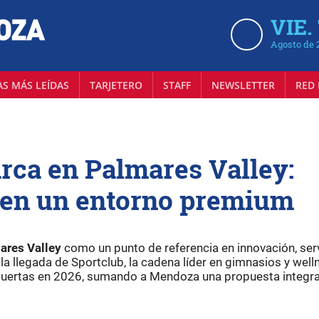
VIE.
Agosto de 
AS MÁS LEÍDAS
TARJETERO
STAFF
NEWSLETTER
RED 
rca en Palmares Valley:
r en un entorno premium
ares Valley
como un punto de referencia en innovación, ser
la llegada de Sportclub, la cadena líder en gimnasios y well
 puertas en 2026, sumando a Mendoza una propuesta integra