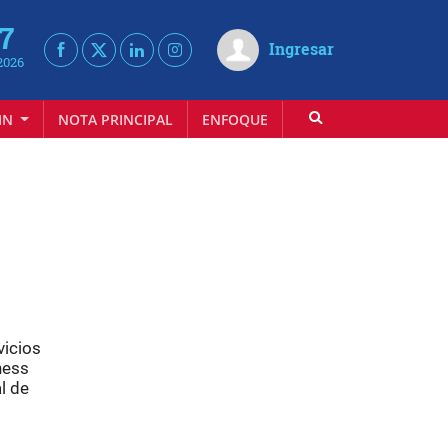
 7
Ingresar
2026
IN
NOTA PRINCIPAL
ENFOQUE
INFOVINO
vicios
ness
l de