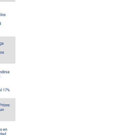
los
d
ga
los
ndirse
$
el 17%
Priore:
 un
o en
idad