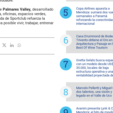
aludable.
Copa Airlines apuesta a
de
Palmares Valley,
desarrollado
Mendoza: sumará dos vue
, oficinas, espacios verdes,
semanales a Panamá
da de Sportclub refuerza la
reforzando la conectivida
posible vivir, trabajar, entrenar
internacional
Casa Drummond de Bode
Trivento obtiene el Oro en
Arquitectura y Paisaje en 
Best Of Wine Tourism
Gretta Gelato busca expa
con un modelo desde US
35.000, locales de baja
estructura operativa y una
rentabilidad proyectada d
Marcelo Pelleriti y Miguel 
dos talentos, una visión y
legado en el Valle de Uco
Avanim presenta Lynk & C
Mendoza: el hito de movil