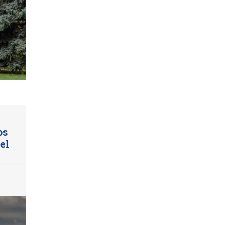
os
el