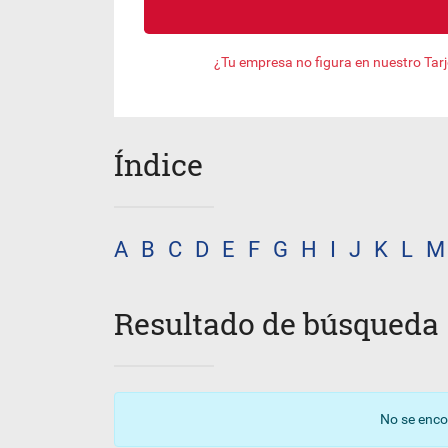
¿Tu empresa no figura en nuestro Tar
Índice
A
B
C
D
E
F
G
H
I
J
K
L
M
Resultado de búsqueda
No se enco