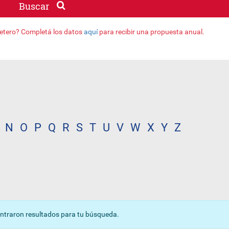
Buscar
jetero? Completá los datos
aquí
para recibir una propuesta anual.
N
O
P
Q
R
S
T
U
V
W
X
Y
Z
ntraron resultados para tu búsqueda.