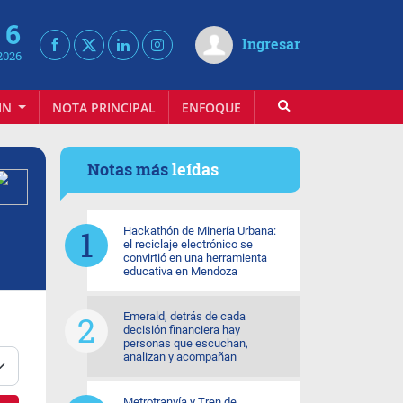
 6
Ingresar
2026
IN
NOTA PRINCIPAL
ENFOQUE
INFOVINO
Notas más
leídas
Hackathón de Minería Urbana:
el reciclaje electrónico se
convirtió en una herramienta
educativa en Mendoza
Emerald, detrás de cada
decisión financiera hay
personas que escuchan,
analizan y acompañan
Metrotranvía y Tren de