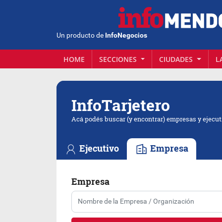
Un producto de
InfoNegocios
HOME
SECCIONES
CIUDADES
L
Info
Tarjetero
Acá podés buscar (y encontrar) empresas y ejecut
Ejecutivo
Empresa
Empresa