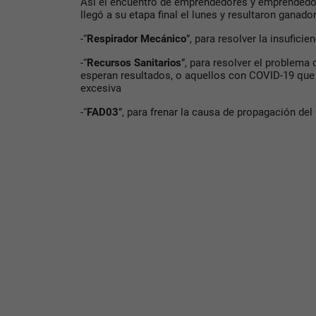
Así el encuentro de emprendedores y emprendedo
llegó a su etapa final el lunes y resultaron ganado
-“
Respirador Mecánico
”, para resolver la insufici
-“
Recursos Sanitarios
”, para resolver el problem
esperan resultados, o aquellos con COVID-19 qu
excesiva
-“
FAD03
”, para frenar la causa de propagación de