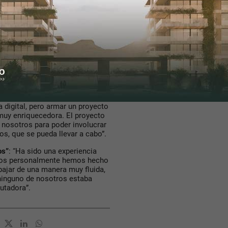
e desarrollar un prototipo de
 persona que lo necesite, ya
omo la gente que padece
que se pueda tener en el
toria, dando la oportunidad de
var vidas en el contexto de la
eda necesitar. Perseguimos
estamos viviendo.”
lo que estamos acostumbrados, la
es de Diseño Industrial y
digital, pero armar un proyecto
 muy enriquecedora. El proyecto
 nosotros para poder involucrar
os, que se pueda llevar a cabo”.
os”
: “Ha sido una experiencia
imos personalmente hemos hecho
ajar de una manera muy fluida,
 ninguno de nosotros estaba
putadora”.