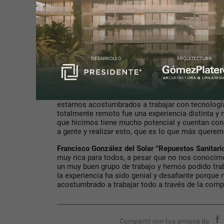
Uruguay, México, España. Nuestro proyecto es el d
respirador mecánico de emergencia para cualquier
sea a un potencial contagiado de coronavirus, c
enfermedad respiratoria preexistente. La idea es 
domicilio y que se accione ante una crisis respira
ser atendido por un profesional y de esa forma sal
pandemia, pero también a toda la gente que lo pu
colaborar y aportar algo a este nuevo mundo que 
Emilio Miszei de “FAD03”
: “Fue algo distinto a 
mayor parte del equipo está formada por estudiant
estamos acostumbrados a trabajar con tecnología 
totalmente remoto fue una experiencia distinta y
que hicimos tiene mucho potencial y cuentan con
a gente y realizar esto, que es lo que más querem
Francisco González del Solar “Repuestos Sanitari
muy rica para todos, a pesar que no nos conoc
un muy buen grupo de trabajo y hemos podido trab
la experiencia ha sido genial y desafiante porque
acostumbrado a trabajar todo a través de la com
Compartir con tus amigos de