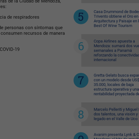
ras de la Ciudad de Mendoza,
res:
Casa Drummond de Bode
Trivento obtiene el Oro en
encia de respiradores
Arquitectura y Paisaje en 
Best Of Wine Tourism
a de personas con síntomas que
e consumen recursos de manera
Copa Airlines apuesta a
Mendoza: sumará dos vue
l COVID-19
semanales a Panamá
reforzando la conectivida
internacional
Gretta Gelato busca expa
con un modelo desde US
35.000, locales de baja
estructura operativa y una
rentabilidad proyectada d
Marcelo Pelleriti y Miguel 
dos talentos, una visión y
legado en el Valle de Uco
Avanim presenta Lynk & C