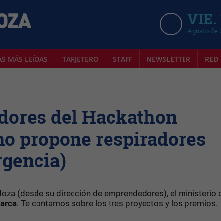
VIE.
Agosto de 
AS MÁS LEÍDAS
TARJETERO
STAFF
NEWSLETTER
RED 
adores del Hackathon
no propone respiradores
gencia)
oza (desde su dirección de emprendedores), el ministerio 
arca
. Te contamos sobre los tres proyectos y los premios.