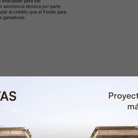
s evaluaban para ser
r asistencia técnica por parte
ular al crédito que el Fondo para
os ganadores.
Mendoza agradezco al equipo
de todo el mundo, de Perú,