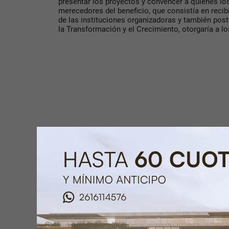
presentar los proyectos y convencer a quienes lo
merecedores del beneficio, que consistía en recibi
de las instituciones organizadoras y también post
la Transformación y el Crecimiento, otorgaría a l
Los tres equipos ganadores
Gisela Gonzalez “Respirador Mecánico”
: “Desde 
organizador, a todos. Somos un equipo con gente 