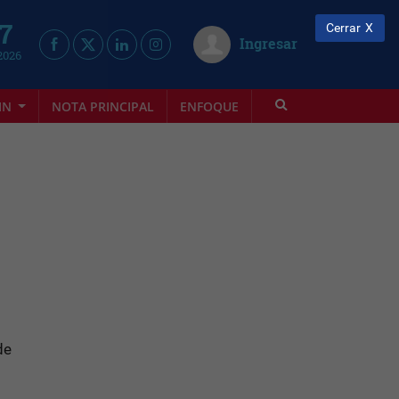
 7
Cerrar
Ingresar
2026
IN
NOTA PRINCIPAL
ENFOQUE
INFOVINO
de