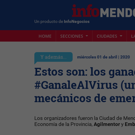
Un producto de
InfoNegocios
HOME
SECCIONES
CIUDADES
L
Y además...
miércoles 01 de abril | 2020
Estos son: los gan
#GanaleAlVirus (u
mecánicos de emer
Los organizadores fueron la Ciudad de Mend
Economía de la Provincia,
Agilmentor
y
Emb