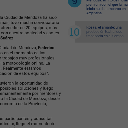
Mendoza: el hito de movil
premium con el que la ma
inicia su desembarco en
Argentina
 la Ciudad de Mendoza ha sido
demás, tuvo mucha convocatoria
Rozas, el amante: una
n alrededor de 20 equipos, más
producción teatral que
 con nuestra sociedad y eso es
transporta en el tiempo
 Suárez.
 Ciudad de Mendoza,
Federico
to en el momento de las
r trabajos muy profesionales
 la metodología online. La
do. Realmente estamos
cación de estos equipos”.
tuvieron la oportunidad de
s posibles soluciones y luego
permanentemente por mentores y
omo la Ciudad de Mendoza, desde
Economía de la Provincia,
s participantes y consultar
rticular, llegó el momento de