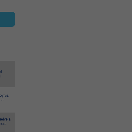
al
l
oy vs.
ina
uelve a
mera