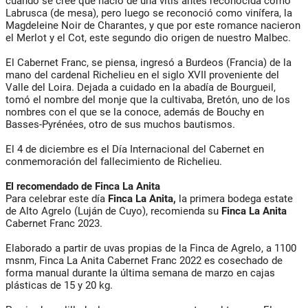
cuando se cree que nació de una vitis antes reconocida como
Labrusca (de mesa), pero luego se reconoció como vinífera, la
Magdeleine Noir de Charantes, y que por este romance nacieron
el Merlot y el Cot, este segundo dio origen de nuestro Malbec.
El Cabernet Franc, se piensa, ingresó a Burdeos (Francia) de la
mano del cardenal Richelieu en el siglo XVII proveniente del
Valle del Loira. Dejada a cuidado en la abadía de Bourgueil,
tomó el nombre del monje que la cultivaba, Bretón, uno de los
nombres con el que se la conoce, además de Bouchy en
Basses-Pyrénées, otro de sus muchos bautismos.
El 4 de diciembre es el Día Internacional del Cabernet en
conmemoración del fallecimiento de Richelieu.
El recomendado de Finca La Anita
Para celebrar este día
Finca La Anita,
la primera bodega estate
de Alto Agrelo (Luján de Cuyo), recomienda su
Finca La Anita
Cabernet Franc 2023.
Elaborado a partir de uvas propias de la Finca de Agrelo, a 1100
msnm, Finca La Anita Cabernet Franc 2022 es cosechado de
forma manual durante la última semana de marzo en cajas
plásticas de 15 y 20 kg.