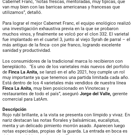
Cabernet Franc, “notas frescas, mentoladas, muy típicas, que
van muy bien con las barricas americanas y francesas que
utilizamos”, detalló.
Para lograr el mejor Cabernet Franc, el equipo enológico realizó
una investigación exhaustiva previa en la que se probaron
muchos vinos, y finalmente se volcó por el clon 332. El varietal
fue implantado en el cuartel 3, junto al viejo Syrah de parral – el
más antiguo de la finca- con pie franco, logrando excelente
sanidad y productividad.
Los consumidores de la tradicional marca lo recibieron con
beneplácito. “Es uno de los varietales más nuevos del porfolio
de
Finca La Anita,
se lanzó en el año 2021, hoy cumple un rol
muy importante ya que tenemos una partida limitada cada año.
Está dentro de los 4 varietales más vendidos de nuestra línea
Finca La Anita,
muy bien posicionado en Vinotecas y
restaurantes de todo el país”, aseguró
Jorge del Valle,
gerente
comercial para LatAm.
Descripción
Rojo rubí brillante, a la vista se presenta con límpido y vivaz. En
nariz destacan las notas florales y balsámicas, eucaliptus,
menta y un delicado pimiento morrón asado. Aparecen luego
notas especiadas, propias de la guarda. La entrada en boca es