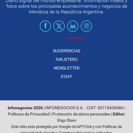
Diario digital del mundo empresarial. Información videos y
fotos sobre los principales acontecimientos y negocios de
Mendoza de la República Argentina.
SUGERENCIAS
TARJETERO
NEWSLETTER
STAFF
Infonegocios 2026
| INFONEGOCIOS S.A. · CUIT: 30710438486 |
Políticas de Privacidad
|
Protección de datos personales
|
Editor:
Iñigo Biain
Este sitio esta protegido por Google reCAPTCHA y con
Políticas de
privacidad de Google
y
Terminos del servicio
aplicados.