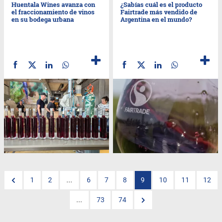
Huentala Wines avanza con
¿Sabías cuál es el producto
el fraccionamiento de vinos
Fairtrade más vendido de
en su bodega urbana
Argentina en el mundo?
1
2
...
6
7
8
9
10
11
12
...
73
74