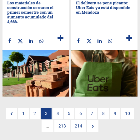
Los materiales de
El delivery se pone picante:
construcción cerraron el
Uber Eats ya está disponible
primer semestre con un
en Mendoza
aumento acumulado del
4,66%
1
2
3
4
5
6
7
8
9
10
...
213
214