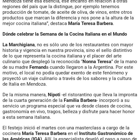
Mendoza tiene esa esencia, ese encanto en relación a otras
regiones del país que la distingue, por ejemplo tenemos
producción de tomate, de aceite de oliva, de vinos, entre otros
productos que marcan la diferencia y nos pone a la altura de la
mejor cocina italiana”, destaca
María Teresa Barbera
.
Dónde celebrar la Semana de la Cocina Italiana en el Mundo
La Marchigiana
, no es sólo uno de los restaurantes con mayor
historia y vigencia en nuestra provincia, sino el sello distintivo
de lo que representa la cocina italiana y el placer del arte
culinario que desplegó la reconocida “
Nonna Teresa
” de la mano
de su madre
Fernand
a cuando llegaron a la Argentina. Por este
motivo, el local no podía quedar exento de este fenómeno y
proyectó un viaje culinario a través de los sabores y la cultura
de Italia en Mendoza.
De la misma manera,
Nipoti
-el ristorantino que lleva la impronta
de la cuarta generación de la
Familia Barbera
- incorporó a su
servicio un programa especial que va desde clases de cocina,
gastronomía en vivo, tragos, belleza y disfrute para hacer honor
a esta semana italiana.
El festejo inició el martes con una masterclass a cargo de la
cocinera
María Teresa Barbera
en el
Instituto Gastronómico de
las Américas (IGA)
. Allí, la especialista develó el paso a paso de