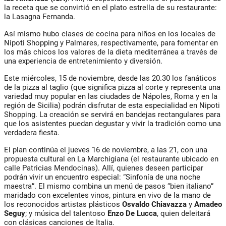
la receta que se convirtió en el plato estrella de su restaurante:
la Lasagna Fernanda.
Así mismo hubo clases de cocina para niños en los locales de
Nipoti Shopping y Palmares, respectivamente, para fomentar en
los más chicos los valores de la dieta mediterránea a través de
una experiencia de entretenimiento y diversión.
Este miércoles, 15 de noviembre, desde las 20.30 los fanáticos
de la pizza al taglio (que significa pizza al corte y representa una
variedad muy popular en las ciudades de Nápoles, Roma y en la
región de Sicilia) podrán disfrutar de esta especialidad en Nipoti
Shopping. La creación se servirá en bandejas rectangulares para
que los asistentes puedan degustar y vivir la tradición como una
verdadera fiesta.
El plan continúa el jueves 16 de noviembre, a las 21, con una
propuesta cultural en La Marchigiana (el restaurante ubicado en
calle Patricias Mendocinas). Allí, quienes deseen participar
podrán vivir un encuentro especial: “Sinfonía de una noche
maestra”. El mismo combina un menú de pasos “bien italiano”
maridado con excelentes vinos, pintura en vivo de la mano de
los reconocidos artistas plásticos
Osvaldo Chiavazza
y
Amadeo
Seguy
; y música del talentoso
Enzo De Lucca
, quien deleitará
con clásicas canciones de Italia.