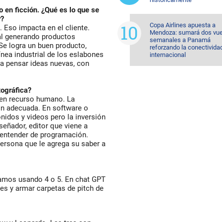
 en ficción. ¿Qué es lo que se
r?
Copa Airlines apuesta a
 Eso impacta en el cliente.
Mendoza: sumará dos vue
ial generando productos
semanales a Panamá
Se logra un buen producto,
reforzando la conectivida
nea industrial de los eslabones
internacional
a pensar ideas nuevas, con
tográfica?
 en recurso humano. La
ión adecuada. En software o
nidos y videos pero la inversión
eñador, editor que viene a
 entender de programación.
persona que le agrega su saber a
tamos usando 4 o 5. En chat GPT
es y armar carpetas de pitch de