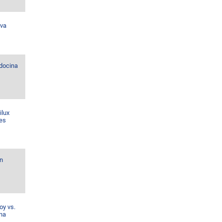
eva
ndocina
ilux
nes
n
oy vs.
ina