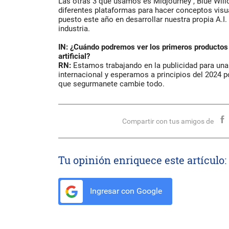
Las otras 3 que usamos es Midjourney , Blue Will
diferentes plataformas para hacer conceptos visu
puesto este año en desarrollar nuestra propia A.I. 
industria.
IN: ¿Cuándo podremos ver los primeros productos
artificial?
RN:
Estamos trabajando en la publicidad para un
internacional y esperamos a principios del 2024 p
que segurmanete cambie todo.
Compartir con tus amigos de
Tu opinión enriquece este artículo:
Ingresar con Google