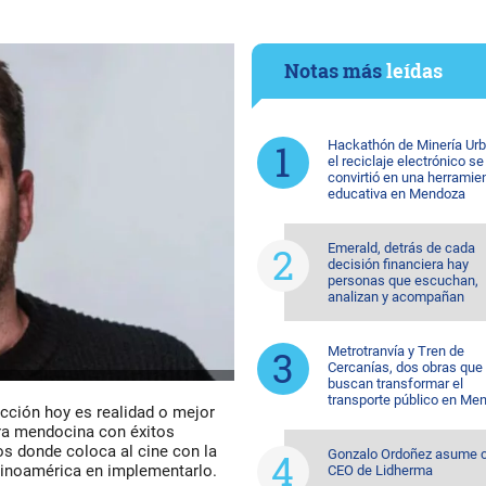
Notas más
leídas
Hackathón de Minería Urb
el reciclaje electrónico se
convirtió en una herramie
educativa en Mendoza
Emerald, detrás de cada
decisión financiera hay
personas que escuchan,
analizan y acompañan
Metrotranvía y Tren de
Cercanías, dos obras que
buscan transformar el
transporte público en Me
ficción hoy es realidad o mejor
ora mendocina con éxitos
os donde coloca al cine con la
Gonzalo Ordoñez asume
Latinoamérica en implementarlo.
CEO de Lidherma