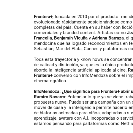
Frontera+
, fundada en 2010 por el productor men
evolucionado rápidamente posicionándose como 
completas del país. Cuenta en su haber con ficció
comerciales y branded content. Artistas como
Je
Francella
,
Benjamín Vicuña
y
Adriana Barraza
, el
mendocina que ha logrado reconocimientos en fes
Sebastián, Mar del Plata, Cannes y plataformas 
Toda esta trayectoria y know hows se concentran
de calidad y distinción, ya que es la única produ
aborda la inteligencia artificial aplicada al cine.
Ra
Frontera+
conversó con InfoMendoza sobre el impac
cinematográfica.
InfoMendoza: ¿Qué significa para Frontera+ abrir
Ramiro Navarro
: Potenciar lo que ya se viene trab
propuesta nueva. Puede ser una campaña con un c
mover de casa y la inteligencia permite hacerlo en
de historias animadas para niños, adaptadas a sus
aprendizaje, avatars con A.I. incoporadas o servi
estamos pensando para paltaformas como Netfli