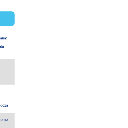
ana:
nta
ndoza
 como