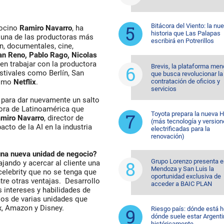
Bitácora del Viento: la nu
docino
Ramiro Navarro
, ha
historia que Las Palapas
una de las productoras más
escribirá en Potrerillos
n, documentales, cine,
an Reno, Pablo Rago, Nicolas
igen trabajar con la productora
Brevis, la plataforma me
tivales como Berlín, San
que busca revolucionar la
contratación de oficios y
como
Netflix
.
servicios
 para dar nuevamente un salto
ctora de Latinoamérica que
Toyota prepara la nueva H
miro Navarro
, director de
(más tecnología y versio
to de la AI en la industria
electrificadas para la
renovación)
 una nueva unidad de negocio?
Grupo Lorenzo presenta e
ajando y acercar al cliente una
Mendoza y San Luis la
elebrity que no se tenga que
oportunidad exclusiva de
tre otras ventajas. Desarrollo
acceder a BAIC PLAN
 intereses y habilidades de
cios de varias unidades que
x, Amazon y Disney.
Riesgo país: dónde está h
dónde suele estar Argent
históricamente