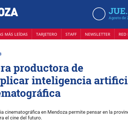
JUE.
Agosto de 
AS MÁS LEÍDAS
TARJETERO
STAFF
NEWSLETTER
RED 
3
era productora de
licar inteligencia artifici
nematográfica
tria cinematográfica en Mendoza permite pensar en la provin
 el cine del futuro.