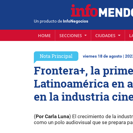
Un producto de
InfoNegocios
HOME
SECCIONES
CIUDADES
L
Nota Principal
viernes 18 de agosto | 202
Frontera+, la prim
Latinoamérica en ap
en la industria ci
(
Por Carla Luna
) El crecimiento de la indus
como un polo audiovisual que se prepara para