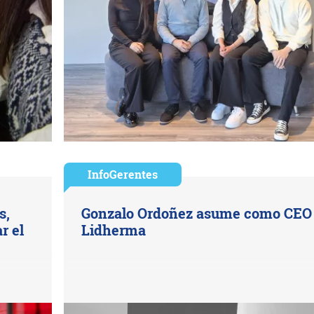
InfoGerentes
s,
Gonzalo Ordoñez asume como CEO
r el
Lidherma