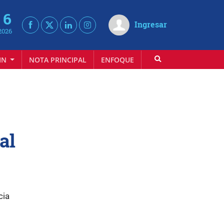
 6
Ingresar
2026
IN
NOTA PRINCIPAL
ENFOQUE
INFOVINO
al
cia