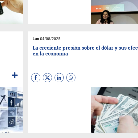
aseguran que los fondos que
se obtienen van a estar
dirigidos a una inversión que
va a causar un impacto
positivo en lo social o
ambiental y que se reporta
durante toda la vida del
producto.
Lun
04/08/2025
La creciente presión sobre el dólar y sus efec
en la economía
Durante la semana se observó
una mayor presión sobre el
dólar, lo que motivó una
intervención del gobierno en el
mercado de dólar futuro para
contener las expectativas. En
los próximos días tendremos
datos sobre el resultado en el
mercado de futuros de dólar.