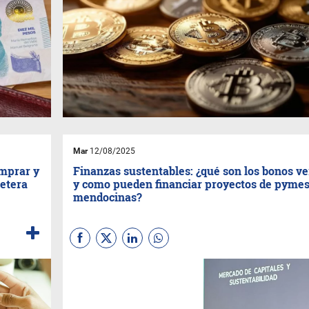
Mar
12/08/2025
omprar y
Finanzas sustentables: ¿qué son los bonos v
letera
y como pueden financiar proyectos de pyme
mendocinas?
Son instrumentos de deuda
que además de asegurar al
inversor la devolución del
capital con intereses, le