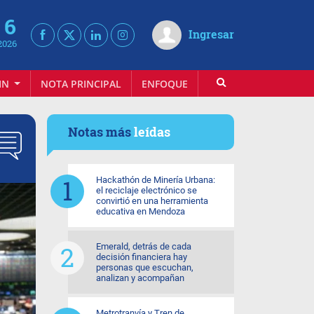
 6
Ingresar
2026
IN
NOTA PRINCIPAL
ENFOQUE
INFOVINO
Notas más
leídas
Hackathón de Minería Urbana:
el reciclaje electrónico se
convirtió en una herramienta
educativa en Mendoza
Emerald, detrás de cada
decisión financiera hay
personas que escuchan,
analizan y acompañan
Metrotranvía y Tren de