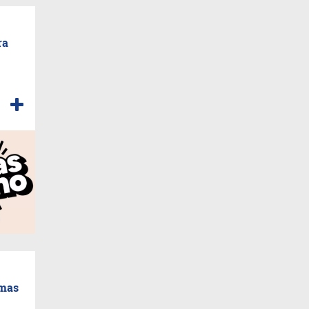
ra
emas