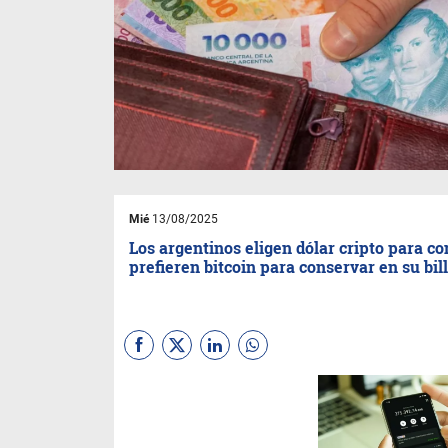
Mié
13/08/2025
Los argentinos eligen dólar cripto para c
prefieren bitcoin para conservar en su bil
(Por Julian Colombo)
La
cuarta edición del reporte
Panorama Cripto en América
Latina de Bitso revela que en