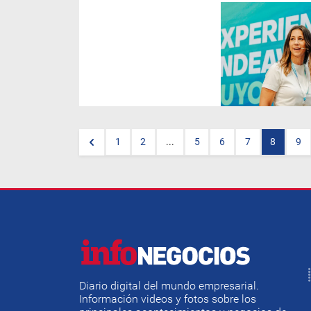
Elena Alonso,
es economista y
asesora financiera, explica las
mejores técnicas para no
sufrir riesgos en el sector.
1
2
...
5
6
7
8
9
Diario digital del mundo empresarial.
Información videos y fotos sobre los