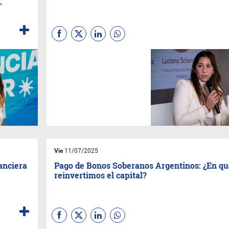
-
(Por Elena
Alonso,
economista y asesora
financiera - Emerald Capital)
La especialista ofrece
consejos y da pautas para
tener en cuenta a la hora de
elegir opciones teniendo en
cuenta el panorama
económico del país.
Vie
11/07/2025
anciera
Pago de Bonos Soberanos Argentinos: ¿En qu
reinvertimos el capital?