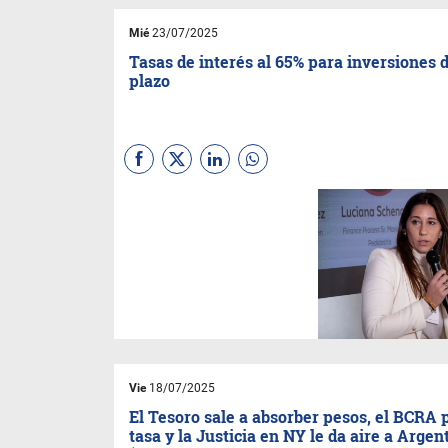
Mié
23/07/2025
Tasas de interés al 65% para inversiones 
plazo
(Por Elena Alonso,
economista y financista y
cofundadora de
Emerald
Capital)
Podemos decir que
actualmente hay mucha
demanda de liquidez y al haber
demanda y querer tomar
dinero empiezan a subir las
tasas. El viernes hubo tasas
muy altas y en promedio
cerraron entre 42 y 43 por
ciento desde el plazo de un día
Vie
18/07/2025
a 30 días.
El Tesoro sale a absorber pesos, el BCRA p
tasa y la Justicia en NY le da aire a Argen