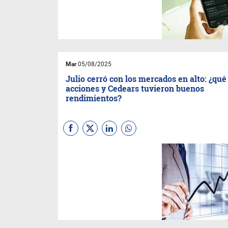
la primera mitad del año, con
una mayor estabilidad macro,
clientes argentinos eligieron el
dólar digital: el 85% de las
compras de criptomonedas
fueron de USDT o USDC,
frente a sólo el 4% de bitcoin.
Mar
05/08/2025
Julio cerró con los mercados en alto: ¿qué
acciones y Cedears tuvieron buenos
rendimientos?
(Por Damián Vlassich)
¿Los
mercados financieros
internacionales continuaron
con su racha alcista durante
julio. Los principales índices
bursátiles de Estados Unidos
terminaron en territorio
positivo en el séptimo mes del
año.