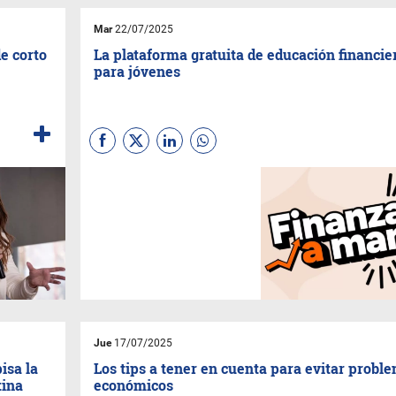
Mar
22/07/2025
de corto
La plataforma gratuita de educación financie
para jóvenes
Una propuesta pensada para
promover decisiones
financieras sanas, a través de
contenidos gratuitos, online y
certificados por la Universidad
de Buenos Aires.
Jue
17/07/2025
isa la
Los tips a tener en cuenta para evitar probl
tina
económicos