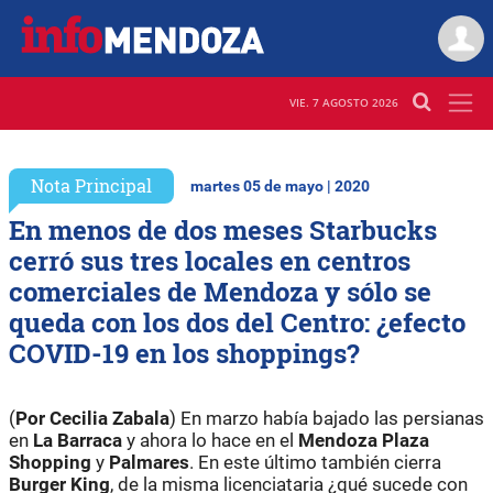
VIE. 7 AGOSTO 2026
Nota Principal
martes 05 de mayo | 2020
En menos de dos meses Starbucks
cerró sus tres locales en centros
comerciales de Mendoza y sólo se
queda con los dos del Centro: ¿efecto
COVID-19 en los shoppings?
(
Por Cecilia Zabala
) En marzo había bajado las persianas
en
La Barraca
y ahora lo hace en el
Mendoza Plaza
Shopping
y
Palmares
. En este último también cierra
Burger King
, de la misma licenciataria ¿qué sucede con