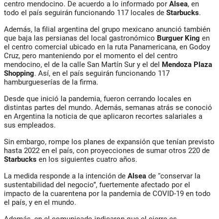
centro mendocino. De acuerdo a lo informado por
Alsea
, en
todo el país seguirán funcionando 117 locales de
Starbucks
.
Además, la filial argentina del grupo mexicano anunció también
que baja las persianas del local gastronómico
Burguer King
en
el centro comercial ubicado en la ruta Panamericana, en Godoy
Cruz, pero manteniendo por el momento el del centro
mendocino, el de la calle San Martín Sur y el del
Mendoza Plaza
Shopping
. Así, en el país seguirán funcionando 117
hamburgueserías de la firma.
Desde que inició la pandemia, fueron cerrando locales en
distintas partes del mundo. Además, semanas atrás se conoció
en Argentina la noticia de que aplicaron recortes salariales a
sus empleados.
Sin embargo, rompe los planes de expansión que tenían previsto
hasta 2022 en el país, con proyecciones de sumar otros 220 de
Starbucks
en los siguientes cuatro años.
La medida responde a la intención de
Alsea
de “conservar la
sustentabilidad del negocio”, fuertemente afectado por el
impacto de la cuarentena por la pandemia de COVID-19 en todo
el país, y en el mundo.
Además, en el comunicado indicaron que el cierre es